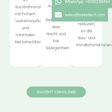
WhatsApp: +6590150454
von 6-12
Aufladen
Autobahnstationen
Zapfsäulen
von
mit hohem
sales@mekeltech.com
und
Elektroflotten
Verkehrsaufkommen
reduziert
über
und
so die
Nacht und
minimalen
Bau- und
bei
Netzanschlusspunkten.
Installationskosten
Gelegenheit.
ANGEBOT EINHOLEN