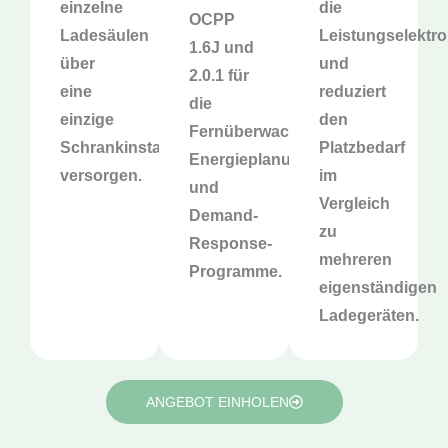
einzelne
die
OCPP
Ladesäulen
Leistungselektro
1.6J und
über
und
2.0.1 für
eine
reduziert
die
einzige
den
Fernüberwachung,
Schrankinstallation
Platzbedarf
Energieplanung
versorgen.
im
und
Vergleich
Demand-
zu
Response-
mehreren
Programme.
eigenständigen
Ladegeräten.
ANGEBOT EINHOLEN