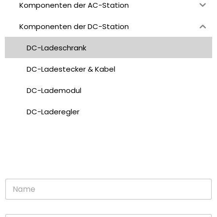
Komponenten der AC-Station
Komponenten der DC-Station
DC-Ladeschrank
DC-Ladestecker & Kabel
DC-Lademodul
DC-Laderegler
N
a
m
e