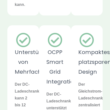
kann.
Unterstützung
OCPP
Kompaktes
von
Smart
platzspare
Mehrfachspendern
Grid
Design
Integration
Der DC-
Der
Ladeschrank
Gleichstrom-
Der DC-
kann 2
Ladeschrank
Ladeschrank
bis 12
zentralisiert
unterstützt