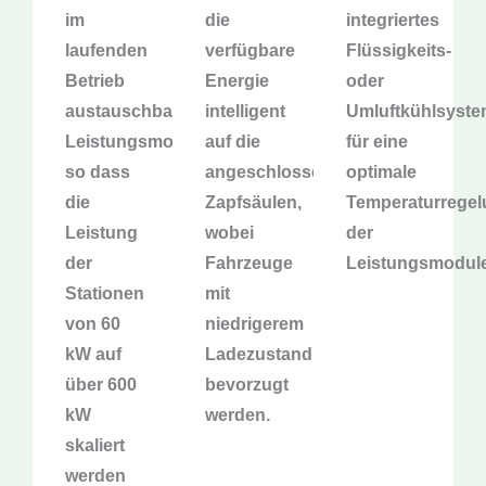
im
die
integriertes
laufenden
verfügbare
Flüssigkeits-
Betrieb
Energie
oder
austauschbare
intelligent
Umluftkühlsyst
Leistungsmodule,
auf die
für eine
so dass
angeschlossenen
optimale
die
Zapfsäulen,
Temperaturregel
Leistung
wobei
der
der
Fahrzeuge
Leistungsmodule
Stationen
mit
von 60
niedrigerem
kW auf
Ladezustand
über 600
bevorzugt
kW
werden.
skaliert
werden