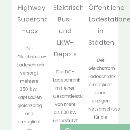
Highway
Elektrische
Öffentliche
Supercharging
Bus-
Ladestation
Hubs
und
in
LKW-
Städten
Der
Depots
Gleichstrom-
Der
Ladeschrank
Gleichstrom-
Der DC-
versorgt
Ladeschrank
Ladeschrank
mehrere
ermöglicht
mit einer
350-kW-
einen
Gesamtleistung
Zapfsäulen
einzigen
von mehr
gleichzeitig
Netzanschluss
als 600 kW
und
für die
unterstützt
ermöglicht
Versorgung
das
so