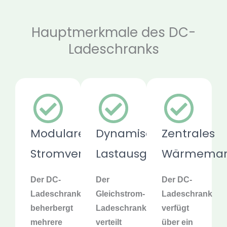
Hauptmerkmale des DC-
Ladeschranks
Modulare
Dynamischer
Zentrales
Stromverteilung
Lastausgleich
Wärmema
Der DC-
Der
Der DC-
Ladeschrank
Gleichstrom-
Ladeschrank
beherbergt
Ladeschrank
verfügt
mehrere
verteilt
über ein