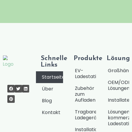
Schnelle
Produkte
Lösung
Links
EV-
Großhändl
Ladestationen
Startseite
OEM/ODM
Zubehör
Lösungen
Über
zum
Aufladen
Installate
Blog
Tragbares
Lösungen 
Kontakt
Ladegerät
kommerzie
Ladestati
Installationswerkzeuge