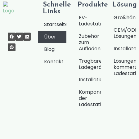
Schnelle
Produkte
Lösung
Links
EV-
Großhändl
Ladestationen
Startseite
OEM/ODM
Zubehör
Lösungen
Über
zum
Aufladen
Installate
Blog
Tragbares
Lösungen 
Kontakt
Ladegerät
kommerzie
Ladestati
Installationswerkzeuge
Komponenten
der
Ladestation