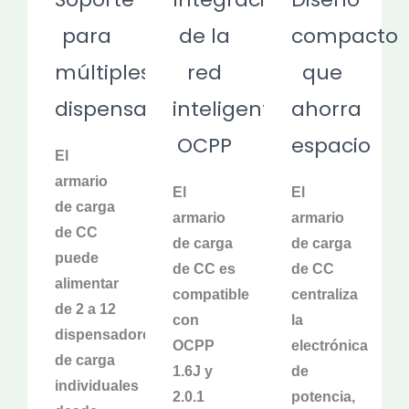
para
de la
compacto
múltiples
red
que
dispensadores
inteligente
ahorra
OCPP
espacio
El
armario
El
El
de carga
armario
armario
de CC
de carga
de carga
puede
de CC es
de CC
alimentar
compatible
centraliza
de 2 a 12
con
la
dispensadores
OCPP
electrónica
de carga
1.6J y
de
individuales
2.0.1
potencia,