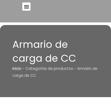
Ir
al
PÓNGASE EN CONTACTO CON
contenido
Armario de
carga de CC
Inicio
-
Categorías de productos
-
Armario de
carga de CC