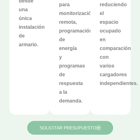
desde
para
reduciendo
una
monitorización
el
única
remota,
espacio
instalación
programación
ocupado
de
de
en
armario.
energía
comparación
y
con
programas
varios
de
cargadores
respuesta
independientes.
a la
demanda.
SOLICITAR PRESUPUESTO