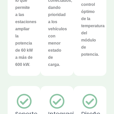
lo que
conectados,
control
permite
dando
óptimo
a las
prioridad
de la
estaciones
a los
temperatura
ampliar
vehículos
del
la
con
módulo
potencia
menor
de
de 60 kW
estado
potencia.
a más de
de
600 kW.
carga.
Soporte
Integración
Diseño