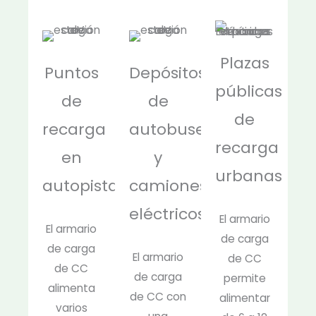
Plazas
Puntos
Depósitos
públicas
de
de
de
recarga
autobuses
recarga
en
y
urbanas
autopista
camiones
eléctricos
El armario
El armario
de carga
de carga
El armario
de CC
de CC
de carga
permite
alimenta
de CC con
alimentar
varios