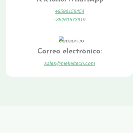
+6590150454
+85261573919
Correo electrónico:
sales@mekeltech.com