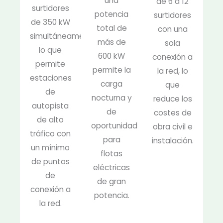
una
de 6 a 12
surtidores
potencia
surtidores
de 350 kW
total de
con una
simultáneamente,
más de
sola
lo que
600 kW
conexión a
permite
permite la
la red, lo
estaciones
carga
que
de
nocturna y
reduce los
autopista
de
costes de
de alto
oportunidad
obra civil e
tráfico con
para
instalación.
un mínimo
flotas
de puntos
eléctricas
de
de gran
conexión a
potencia.
la red.