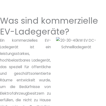
i
c
h
Was sind kommerzielle
t
EV-Ladegeräte?
Ein kommerzielles EV-
Ladegerät ist ein
leistungsstarkes,
hochbelastbares Ladegerät,
das speziell für öffentliche
und geschäftsorientierte
Räume entwickelt wurde,
um die Bedürfnisse von
Elektrofahrzeugbesitzern zu
erfüllen, die nicht zu Hause