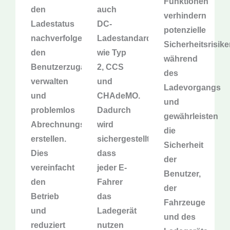
Funktionen
den
auch
verhindern
Ladestatus
DC-
potenzielle
nachverfolgen,
Ladestandards
Sicherheitsrisik
den
wie Typ
während
Benutzerzugang
2, CCS
des
verwalten
und
Ladevorgangs
und
CHAdeMO.
und
problemlos
Dadurch
gewährleisten
Abrechnungsberichte
wird
die
erstellen.
sichergestellt,
Sicherheit
Dies
dass
der
vereinfacht
jeder E-
Benutzer,
den
Fahrer
der
Betrieb
das
Fahrzeuge
und
Ladegerät
und des
reduziert
nutzen