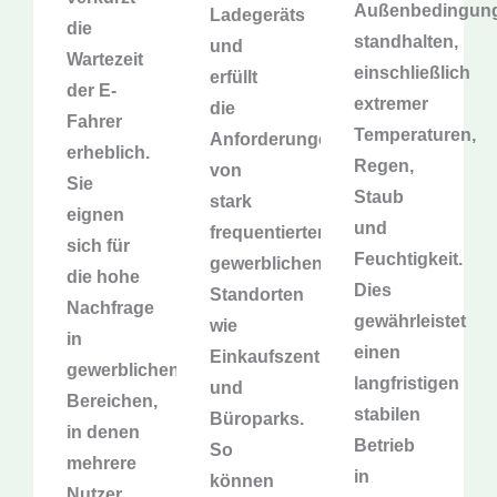
Außenbedingun
Ladegeräts
die
standhalten,
und
Wartezeit
einschließlich
erfüllt
der E-
extremer
die
Fahrer
Temperaturen,
Anforderungen
erheblich.
Regen,
von
Sie
Staub
stark
eignen
und
frequentierten
sich für
Feuchtigkeit.
gewerblichen
die hohe
Dies
Standorten
Nachfrage
gewährleistet
wie
in
einen
Einkaufszentren
gewerblichen
langfristigen
und
Bereichen,
stabilen
Büroparks.
in denen
Betrieb
So
mehrere
in
können
Nutzer