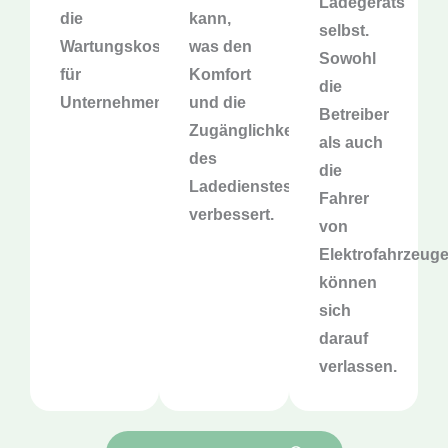
Ladegeräts
die
kann,
selbst.
Wartungskosten
was den
Sowohl
für
Komfort
die
Unternehmen.
und die
Betreiber
Zugänglichkeit
als auch
des
die
Ladedienstes
Fahrer
verbessert.
von
Elektrofahrzeug
können
sich
darauf
verlassen.