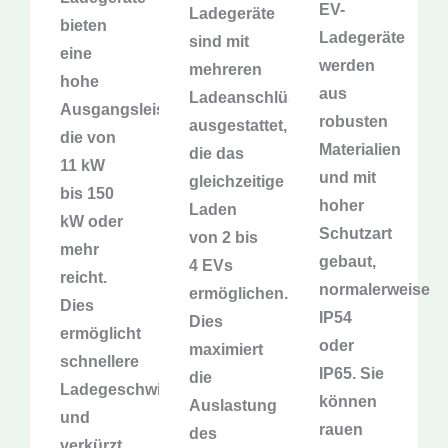
EV-
Ladegeräte
bieten
Ladegeräte
sind mit
eine
werden
mehreren
hohe
aus
Ladeanschlüssen
Ausgangsleistung,
robusten
ausgestattet,
die von
Materialien
die das
11 kW
und mit
gleichzeitige
bis 150
hoher
Laden
kW oder
Schutzart
von 2 bis
mehr
gebaut,
4 EVs
reicht.
normalerweise
ermöglichen.
Dies
IP54
Dies
ermöglicht
oder
maximiert
schnellere
IP65. Sie
die
Ladegeschwindigkeiten
können
Auslastung
und
rauen
des
verkürzt