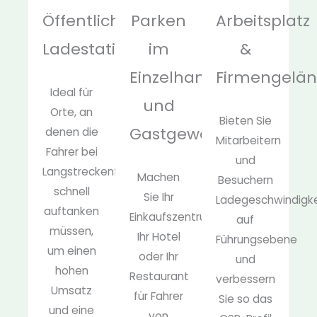
Öffentliche
Parken
Arbeitsplatz
Ladestationen
im
&
Einzelhandel
Firmengelä
Ideal für
und
Orte, an
Bieten Sie
Gastgewerbe
denen die
Mitarbeitern
Fahrer bei
und
Langstreckenfahrten
Machen
Besuchern
schnell
Sie Ihr
Ladegeschwindigk
auftanken
Einkaufszentrum,
auf
müssen,
Ihr Hotel
Führungsebene
um einen
oder Ihr
und
hohen
Restaurant
verbessern
Umsatz
für Fahrer
Sie so das
und eine
von