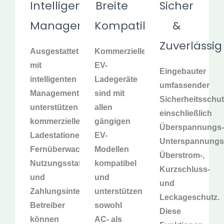
Intelligentes
Breite
Sicher
Management
Kompatibilität
&
Zuverlässig
Ausgestattet
Kommerzielle
mit
EV-
Eingebauter
intelligenten
Ladegeräte
umfassender
Managementsystemen
sind mit
Sicherheitsschut
unterstützen
allen
einschließlich
kommerzielle
gängigen
Überspannungs-
Ladestationen
EV-
Unterspannungs
Fernüberwachung,
Modellen
Überstrom-,
Nutzungsstatistiken
kompatibel
Kurzschluss-
und
und
und
Zahlungsintegration.
unterstützen
Leckageschutz.
Betreiber
sowohl
Diese
können
AC- als