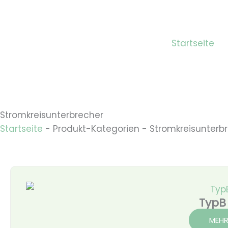
Zum
Inhalt
springen
Startseite
Stromkreisunterbrecher
Startseite
-
Produkt-Kategorien
-
Stromkreisunterb
TypB
MEHR