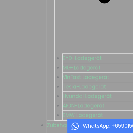
BYD-Ladegerät
MG-Ladegerät
VinFast Ladegerät
Tesla-Ladegerät
Hyundai Ladegerät
AION-Ladegerät
BMW Ladegerät
Zubehör zum Aufladen
WhatsApp: +65901