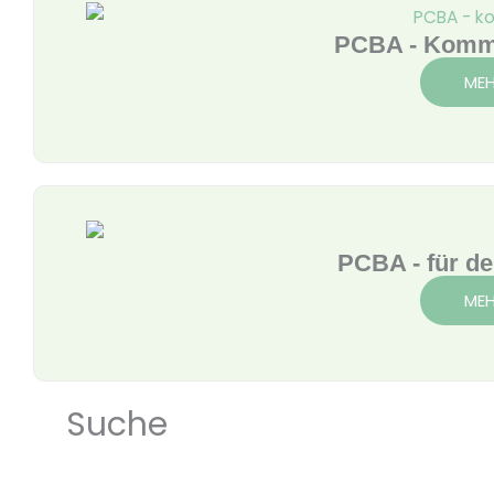
PCBA - Komme
MEH
PCBA - für d
MEH
Suche