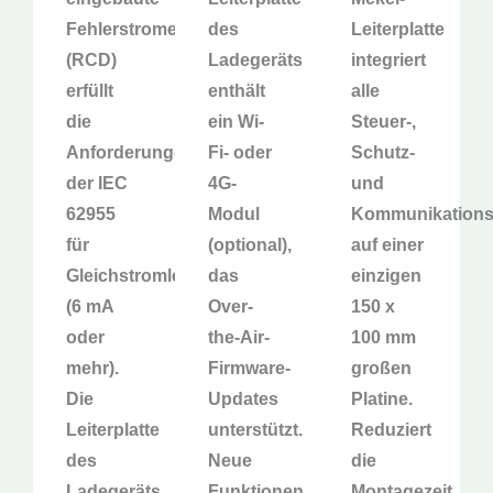
Fehlerstromerkennung
des
Leiterplatte
(RCD)
Ladegeräts
integriert
erfüllt
enthält
alle
die
ein Wi-
Steuer-,
Anforderungen
Fi- oder
Schutz-
der IEC
4G-
und
62955
Modul
Kommunikations
für
(optional),
auf einer
Gleichstromleckagen
das
einzigen
(6 mA
Over-
150 x
oder
the-Air-
100 mm
mehr).
Firmware-
großen
Die
Updates
Platine.
Leiterplatte
unterstützt.
Reduziert
des
Neue
die
Ladegeräts
Funktionen,
Montagezeit,