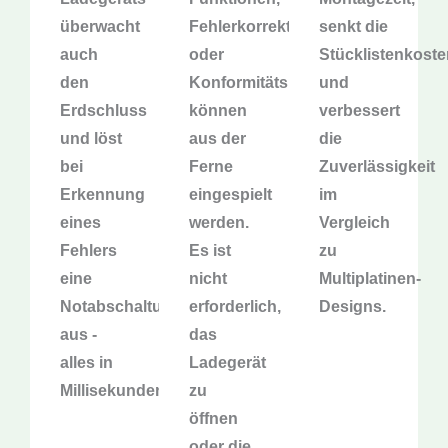
überwacht
Fehlerkorrekturen
senkt die
auch
oder
Stücklistenkoste
den
Konformitätsupdates
und
Erdschluss
können
verbessert
und löst
aus der
die
bei
Ferne
Zuverlässigkeit
Erkennung
eingespielt
im
eines
werden.
Vergleich
Fehlers
Es ist
zu
eine
nicht
Multiplatinen-
Notabschaltung
erforderlich,
Designs.
aus -
das
alles in
Ladegerät
Millisekunden.
zu
öffnen
oder die