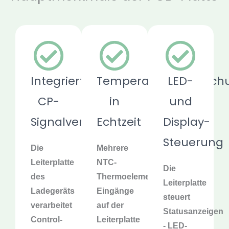
Integrierte
Temperaturüberwach
LED-
CP-
in
und
Signalverarbeitung
Echtzeit
Display-
Steuerung
Die
Mehrere
Leiterplatte
NTC-
Die
des
Thermoelement-
Leiterplatte
Ladegeräts
Eingänge
steuert
verarbeitet
auf der
Statusanzeigen
Control-
Leiterplatte
- LED-