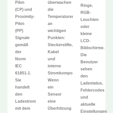
Pilot-
überwachen
Ringe,
(CP) und
die
RGB-
Proximity-
Temperaturen
Leuchten
Pilot-
an
oder
(PP)
wichtigen
kleine
Signale
Punkten:
LCD-
gemäß
Steckerstifte,
Bildschirme.
der
Kabel
Die
Norm
und
Benutzer
IEC
interne
sehen
61851-1.
Stromkomponenten.
den
Sie
Wenn
Ladestatus,
handelt
ein
Fehlercodes
den
Sensor
und
Ladestrom
eine
aktuelle
mit dem
Überhitzung
Einstellungen