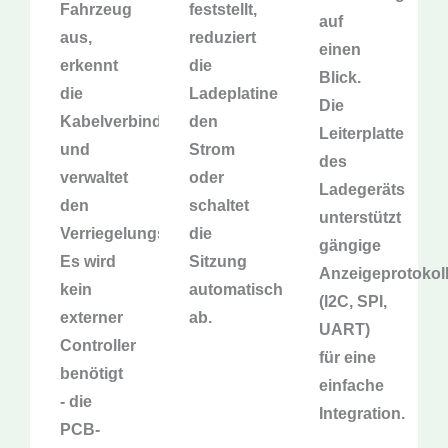
Fahrzeug
feststellt,
auf
aus,
reduziert
einen
erkennt
die
Blick.
die
Ladeplatine
Die
Kabelverbindung
den
Leiterplatte
und
Strom
des
verwaltet
oder
Ladegeräts
den
schaltet
unterstützt
Verriegelungsstatus.
die
gängige
Es wird
Sitzung
Anzeigeprotokol
kein
automatisch
(I2C, SPI,
externer
ab.
UART)
Controller
für eine
benötigt
einfache
- die
Integration.
PCB-