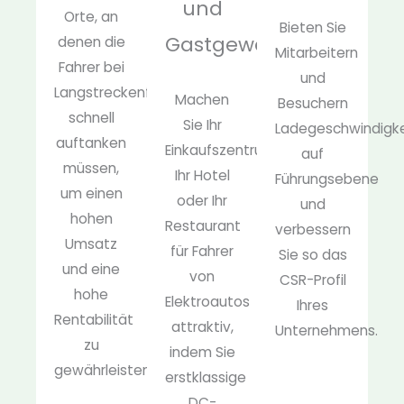
und
Orte, an
Bieten Sie
Gastgewerbe
denen die
Mitarbeitern
Fahrer bei
und
Langstreckenfahrten
Machen
Besuchern
schnell
Sie Ihr
Ladegeschwindigk
auftanken
Einkaufszentrum,
auf
müssen,
Ihr Hotel
Führungsebene
um einen
oder Ihr
und
hohen
Restaurant
verbessern
Umsatz
für Fahrer
Sie so das
und eine
von
CSR-Profil
hohe
Elektroautos
Ihres
Rentabilität
attraktiv,
Unternehmens.
zu
indem Sie
gewährleisten.
erstklassige
DC-