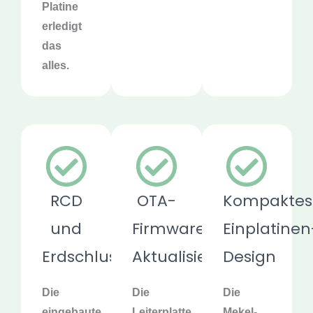
Platine
erledigt
das
alles.
RCD
OTA-
Kompaktes
und
Firmware-
Einplatinen
Erdschlussschutz
Aktualisierungen
Design
Die
Die
Die
eingebaute
Leiterplatte
Mekel-