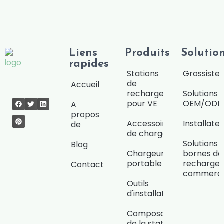
a
g
e
Liens
Produits
Solutio
rapides
Stations
Grossiste/
de
Accueil
recharge
Solutions
pour VE
OEM/OD
A
propos
Accessoires
Installate
de
de charge
Solutions 
Blog
Chargeur
bornes de
portable
recharge
Contact
commerci
Outils
d'installation
Composants
de la station