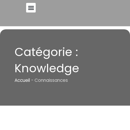
Skip
to
A PROPOS DE
content
Catégorie :
Knowledge
Accueil
-
Connaissances