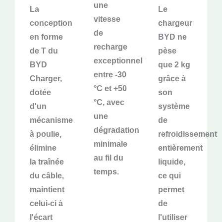
une
La
Le
vitesse
conception
chargeur
de
en forme
BYD ne
recharge
de T du
pèse
exceptionnelle
BYD
que 2 kg
entre -30
Charger,
grâce à
°C et +50
dotée
son
°C, avec
d'un
système
une
mécanisme
de
dégradation
à poulie,
refroidissement
minimale
élimine
entièrement
au fil du
la traînée
liquide,
temps.
du câble,
ce qui
maintient
permet
celui-ci à
de
l'écart
l'utiliser