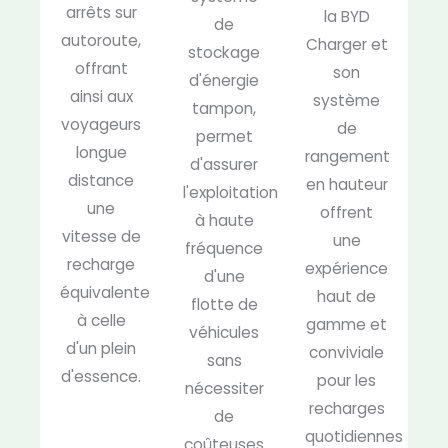
arrêts sur
la BYD
de
autoroute,
Charger et
stockage
offrant
son
d'énergie
ainsi aux
système
tampon,
voyageurs
de
permet
longue
rangement
d'assurer
distance
en hauteur
l'exploitation
une
offrent
à haute
vitesse de
une
fréquence
recharge
expérience
d'une
équivalente
haut de
flotte de
à celle
gamme et
véhicules
d'un plein
conviviale
sans
d'essence.
pour les
nécessiter
recharges
de
quotidiennes
coûteuses