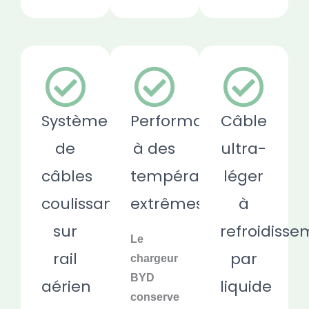
Système
Performances
Câble
de
à des
ultra-
câbles
températures
léger
coulissants
extrêmes
à
sur
refroidiss
Le
rail
par
chargeur
BYD
aérien
liquide
conserve