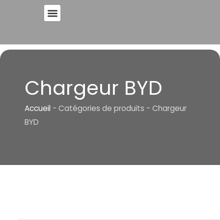
Skip
to
A PROPOS DE
content
Chargeur BYD
Accueil
-
Catégories de produits
-
Chargeur
BYD