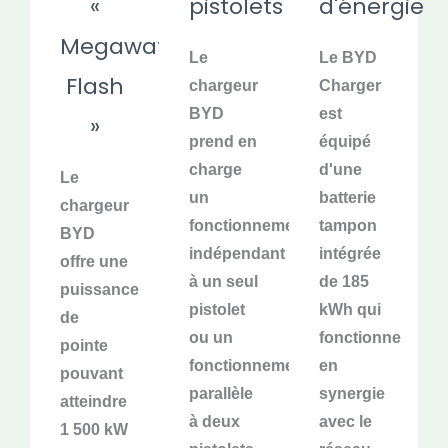
«
pistolets
d'énergie
Megawatt
Le
Le BYD
Flash
chargeur
Charger
BYD
est
»
prend en
équipé
charge
d'une
Le
un
batterie
chargeur
fonctionnement
tampon
BYD
indépendant
intégrée
offre une
à un seul
de 185
puissance
pistolet
kWh qui
de
ou un
fonctionne
pointe
fonctionnement
en
pouvant
parallèle
synergie
atteindre
à deux
avec le
1 500 kW