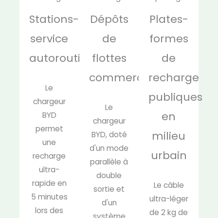
Stations-
Dépôts
Plates-
service
de
formes
autoroutières
flottes
de
commerciales
recharge
Le
publiques
chargeur
Le
en
BYD
chargeur
permet
milieu
BYD, doté
une
d'un mode
urbain
recharge
parallèle à
ultra-
double
rapide en
Le câble
sortie et
5 minutes
ultra-léger
d'un
lors des
de 2 kg de
système