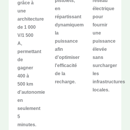
pistolets,
réseau
grâce à
en
électrique
une
répartissant
pour
architecture
dynamiquement
fournir
de 1 000
la
une
V/1 500
puissance
puissance
A,
afin
élevée
permettant
d'optimiser
sans
de
l'efficacité
surcharger
gagner
de la
les
400 à
recharge.
infrastructures
500 km
locales.
d'autonomie
en
seulement
5
minutes.