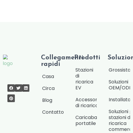
a
g
g
i
o
Collegamenti
Prodotti
Soluzio
rapidi
Stazioni
Grossista/
di
Casa
ricarica
Soluzioni
EV
OEM/OD
Circa
Accessori
Installat
Blog
di ricarica
Soluzioni 
Contatto
Caricabatterie
stazioni di
portatile
ricarica
commercia