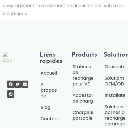
conjointement l'avancement de l'industrie des véhicules
électriques.
Liens
Produits
Solutio
rapides
Stations
Grossiste/
de
Accueil
recharge
Solutions
pour VE
OEM/OD
A
propos
Accessoires
Installate
de
de charge
Solutions 
Blog
Chargeur
bornes de
portable
recharge
Contact
commerci