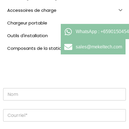
Accessoires de charge
Chargeur portable
WhatsApp : +6590150454
Outils d'installation
sales@mekeltech.com
Composants de la station de recharge
N
o
m
C
o
u
r