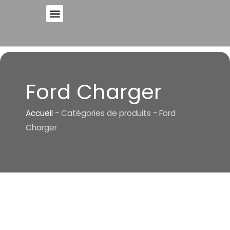
Skip
to
A PROPOS DE
content
Ford Charger
Accueil
-
Catégories de produits
-
Ford
Charger