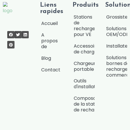
Liens
Produits
Solutio
rapides
Stations
Grossiste/
de
Accueil
recharge
Solutions
pour VE
OEM/OD
A
propos
Accessoires
Installate
de
de charge
Solutions 
Blog
Chargeur
bornes de
portable
recharge
Contact
commerci
Outils
d'installation
Composants
de la station
de recharge