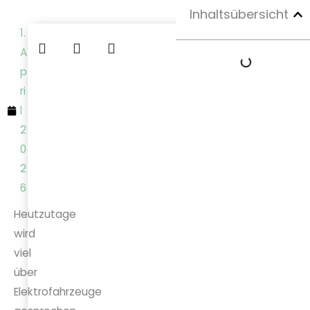
Inhaltsübersicht
1.
A
p
ri
l
2
0
2
6
Heutzutage
wird
viel
über
Elektrofahrzeuge