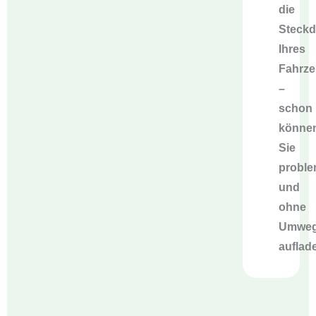
die
Steck
Ihres
Fahrz
–
schon
könne
Sie
proble
und
ohne
Umwe
auflad