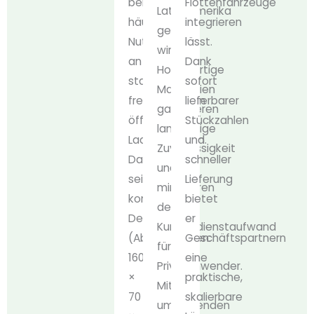
bei
Flottenfahrzeuge
Lateinamerika
häufiger
integrieren
gerecht
Nutzung
lässt.
wird.
an
Dank
Hochwertige
stark
sofort
Materialien
frequentierten
lieferbarer
garantieren
öffentlichen
Stückzahlen
langfristige
Ladestationen.
und
Zuverlässigkeit
Dank
schneller
und
seines
Lieferung
minimieren
kompakten
bietet
den
Designs
er
Kundendienstaufwand
(Abmessungen:
Geschäftspartnern
für
160
eine
Privatanwender.
×
praktische,
Mit
70
skalierbare
umfassenden