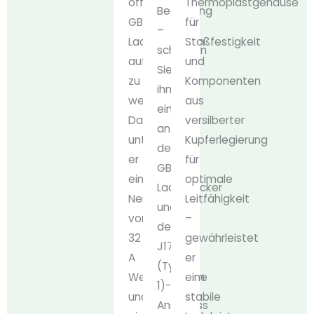
öffentlichen
Thermoplastgehäuse
Bedienung
GB/T-
für
–
Ladestationen
Stoßfestigkeit
schließen
aufgeladen
und
Sie
zu
Komponenten
ihn
werden.
aus
einfach
Dabei
versilberter
an
unterstützt
Kupferlegierung
den
er
für
GB/T-
einen
optimale
Ladestecker
Nennstrom
Leitfähigkeit
und
von
–
den
32
gewährleistet
J1772
A
er
(Typ
Wechselstrom
eine
1)-
und
stabile
Anschluss