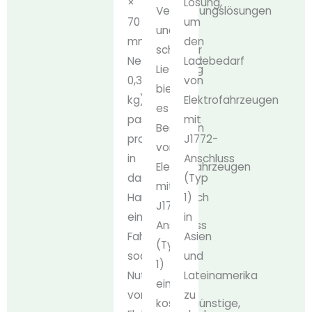
×
Lösung,
Verpackungslösungen
70
um
und
mm,
den
schneller
Nettogewicht:
Ladebedarf
Lieferung
0,36
von
bietet
kg)
Elektrofahrzeugen
es
passt
mit
Besitzern
problemlos
J1772-
von
in
Anschluss
Elektrofahrzeugen
das
(Typ
mit
Handschuhfach
1)
J1772-
eines
in
Anschluss
Fahrzeugs,
Asien
(Typ
sodass
und
1)
Nutzer
Lateinamerika
eine
von
zu
kostengünstige,