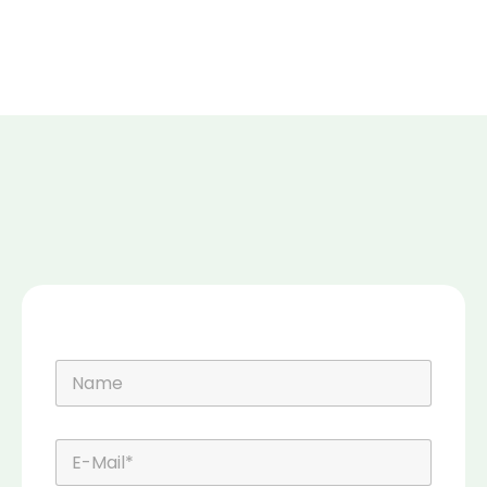
N
a
m
e
E
-