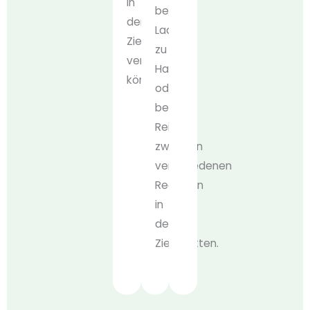
in
beim
den
Laden
Zielmärkten
zu
verwenden
Hause
können.
oder
bei
Reisen
zwischen
verschiedenen
Regionen
in
den
Zielmärkten.