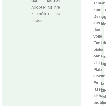
den idealen
schlan
das
Adapter für Ihre
kompa
für
Zielmärkte zu
Desig
außergew
finden.
aus,
Langlebig
das
sorgt,
volle
sowie
Funktio
über
bietet,
eine
ohne
versilbert
viel
Kupferleg
Platz
die
einzu
eine
Es
optimale
lässt
Leitfähigk
sich
gewährlei
proble
Dies