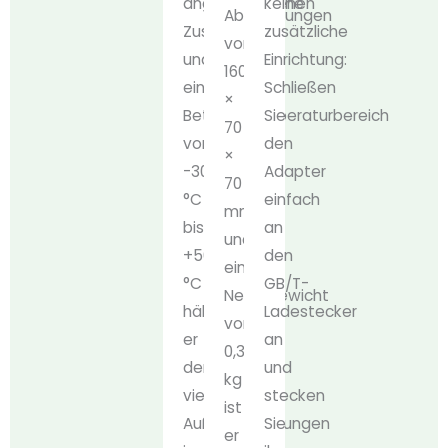
angeschlossenen
keine
Abmessungen
Zustand)
zusätzliche
von
und
Einrichtung:
160
einem
Schließen
×
Betriebstemperaturbereich
Sie
70
von
den
×
-30
Adapter
70
°C
einfach
mm
bis
an
und
+50
den
einem
°C
GB/T-
Nettogewicht
hält
Ladestecker
von
er
an
0,36
den
und
kg
vielfältigen
stecken
ist
Außenbedingungen
Sie
er