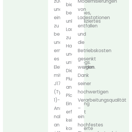
zuverlässig
Modernisierungen
bietet
und
von
bequemes,
einfach
Ladestationen
unkompliziertes
zu
entfallen
Laden
bedienen
und
zu
und
die
Hause
ermöglicht
Betriebskosten
und
es
gesenkt
unterwegs.
Elektrofahrzeugen
werden.
Die
mit
Dank
Plug-
J1772
seiner
and-
(Typ
hochwertigen
Play-
1)-
Verarbeitungsqualität
Einrichtung
Anschluss,
–
erfordert
nahtlos
ein
keine
an
hochfestes
komplizierte