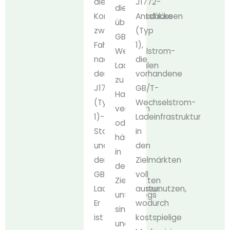
die
J1772-
die
Kompatibilitätslücke
Anschlüssen
über
zwischen
(Typ
GB/T-
Fahrzeugen
1),
Wechselstrom-
nach
die
Ladesäulen
dem
vorhandene
zu
J1772
GB/T-
Hause
(Typ
Wechselstrom-
verfügen
1)-
Ladeinfrastruktur
oder
Standard
in
häufig
und
den
in
der
Zielmärkten
den
GB/T-
voll
Zielmärkten
Ladeinfrastruktur.
auszunutzen,
unterwegs
Er
wodurch
sind,
ist
kostspielige
und