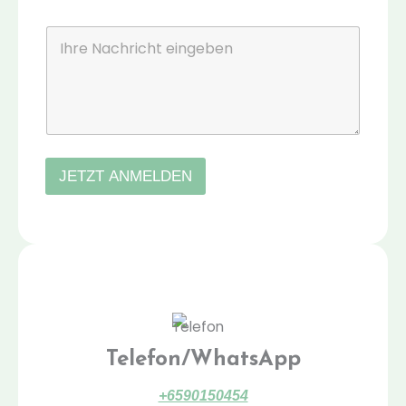
M
a
K
i
o
l
*
m
m
e
n
t
a
r
JETZT ANMELDEN
o
d
e
r
N
a
c
h
r
i
Telefon/WhatsApp
c
h
t
+6590150454