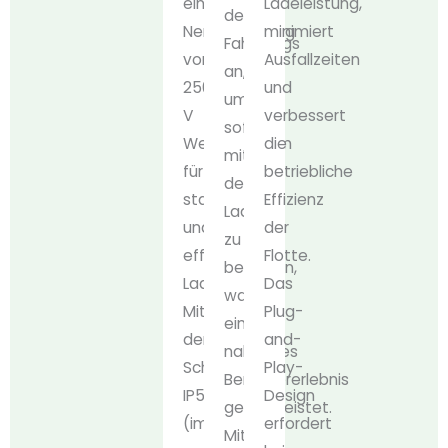
eine
Ladeleistung,
des
Nennspannung
minimiert
Fahrzeugs
von
Ausfallzeiten
an,
250
und
um
V
verbessert
sofort
Wechselstrom
die
mit
für
betriebliche
dem
stabiles
Effizienz
Laden
und
der
zu
effizientes
Flotte.
beginnen,
Laden.
Das
was
Mit
Plug-
ein
der
and-
nahtloses
Schutzart
Play-
Benutzererlebnis
IP54
Design
gewährleistet.
(im
erfordert
Mit