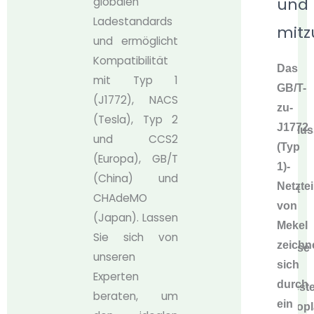
und
globalen
Unser
Ladestandards
mit
Netzteil
und ermöglicht
mit
Kompatibilität
Das
GB/T-
mit Typ 1
GB/T-
zu-
(J1772), NACS
zu-
J1772-
(Tesla), Typ 2
J1772
Anschlus
und CCS2
(Typ
(Typ
(Europa), GB/T
1)-
1)
(China) und
Netztei
verfügt
CHAdeMO
von
über
(Japan). Lassen
Mekel
ein
Sie sich von
zeichn
Gehäuse
unseren
sich
aus
Experten
durch
hochfest
beraten, um
ein
Thermopl