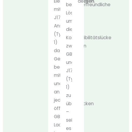
Elektrofahrzeugen
decken.
benutzerfreundliche
mit
Lösung,
J1772-
um
Anschluss
die
(Typ
Kompatibilitätslücke
1)
zwischen
das
GB/T
Gerät
und
bequem
J1772
mitnehmen
(Typ
und
1)
an
zu
jeder
überbrücken
öffentlichen
–
GB/T-
sei
Ladestation
es