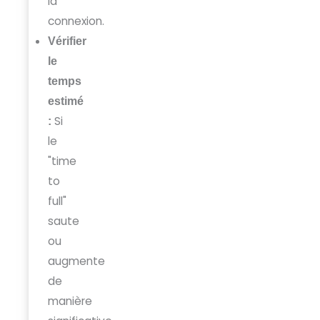
la
connexion.
Vérifier
le
temps
estimé
Si
:
le
"time
to
full"
saute
ou
augmente
de
manière