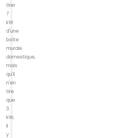
tirer
7
kW
d'une
boîte
murale
domestique,
mais
qu'il
n'en
tire
que
3
kW,
il
y