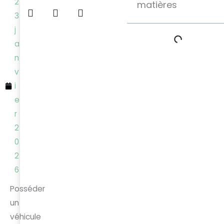
2
matières
3
j
a
n
v
i
e
r
2
0
2
6
Posséder
un
véhicule