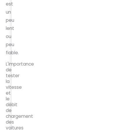
est
un
peu
lent
ou
peu
fiable.
L'importance
de
tester
la
vitesse
et
le
débit
de
chargement
des
voitures