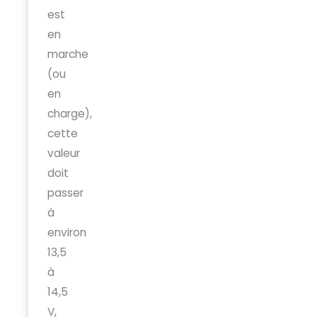
est
en
marche
(ou
en
charge),
cette
valeur
doit
passer
à
environ
13,5
à
14,5
V,