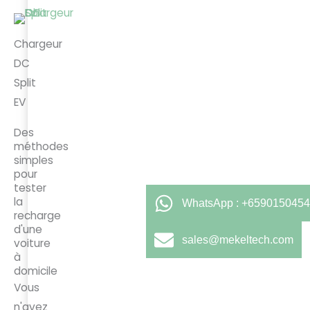
Chargeur
DC
Split
EV
Des
méthodes
simples
pour
tester
la
WhatsApp : +6590150454
recharge
d'une
sales@mekeltech.com
voiture
à
domicile
Vous
n'avez