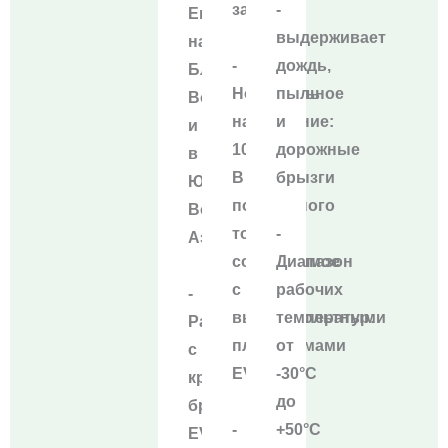
зарядки
-
Европе,
выдерживает
на
-
дождь,
Ближнем
Номинальное
пыль
Востоке
напряжение:
и
и
1000
дорожные
в
В
брызги
Юго-
постоянного
Восточной
тока,
-
Азии
совместимое
Диапазон
с
рабочих
-
высоковольтными
температур:
Работает
платформами
от
с
EV
-30°C
крупнейшими
до
брендами
-
+50°C
EV,