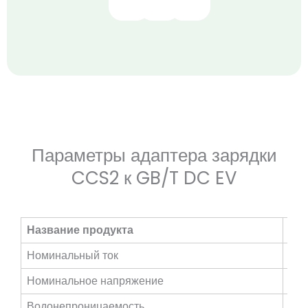
Параметры адаптера зарядки
CCS2 к GB/T DC EV
Название продукта
Ада
Номинальный ток
250
Номинальное напряжение
10
Водонепроницаемость
IP5