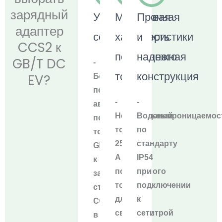
зарядный
Универсальная
Мощные
Прочная
адаптер
совместимость
характеристики
и
CCS2 к
постоянного
надежная
GB/T DC
-
тока
конструкция
EV?
Бесшовное
подключение
-
-
автомобилей
Номинальный
Водонепроницаемос
постоянного
ток:
по
тока
250
стандарту
GB/T
А
IP54
к
постоянного
при
зарядным
тока
подключении
станциям
для
к
CCS2
сверхбыстрой
сети
в