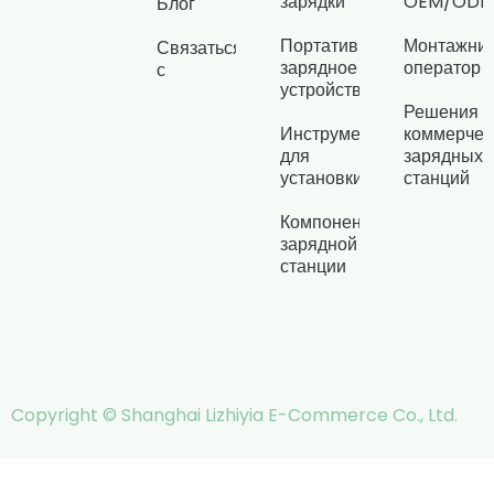
зарядки
OEM/OD
Блог
Портативное
Монтажник
Связаться
зарядное
оператор
с
устройство
Решения д
Инструменты
коммерчес
для
зарядных
установки
станций
Компоненты
зарядной
станции
Copyright © Shanghai Lizhiyia E-Commerce Co., Ltd.