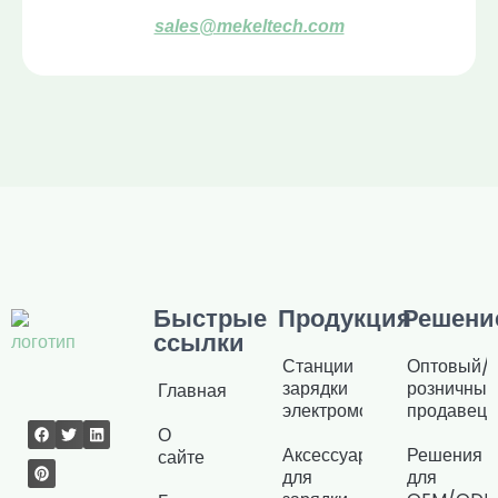
sales@mekeltech.com
Быстрые
Продукция
Решени
ссылки
Станции
Оптовый/
зарядки
розничный
Главная
электромобилей
продавец
О
Аксессуары
Решения
сайте
для
для