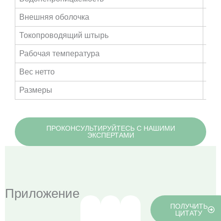
Внешняя оболочка
Тер
Токопроводящий штырь
Мед
Рабочая температура
от 
Вес нетто
1,88
Размеры
294
ПРОКОНСУЛЬТИРУЙТЕСЬ С НАШИМИ
ЭКСПЕРТАМИ
Приложение
ПОЛУЧИТЬ
ЦИТАТУ