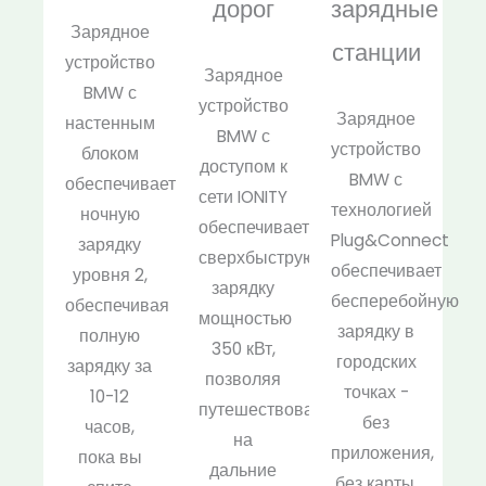
дорог
зарядные
Зарядное
станции
устройство
Зарядное
BMW с
устройство
Зарядное
настенным
BMW с
устройство
блоком
доступом к
BMW с
обеспечивает
сети IONITY
технологией
ночную
обеспечивает
Plug&Connect
зарядку
сверхбыструю
обеспечивает
уровня 2,
зарядку
бесперебойную
обеспечивая
мощностью
зарядку в
полную
350 кВт,
городских
зарядку за
позволяя
точках -
10-12
путешествовать
без
часов,
на
приложения,
пока вы
дальние
без карты,