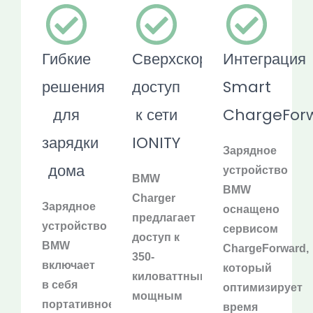
Гибкие
Сверхскоростной
Интеграция
решения
доступ
Smart
для
к сети
ChargeFor
зарядки
IONITY
Зарядное
дома
устройство
BMW
BMW
Charger
Зарядное
оснащено
предлагает
устройство
сервисом
доступ к
BMW
ChargeForward,
350-
включает
который
киловаттным
в себя
оптимизирует
мощным
портативное
время