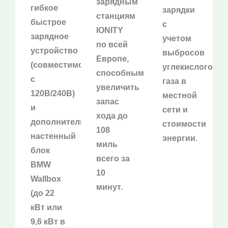
зарядным
гибкое
зарядки
станциям
быстрое
с
IONITY
зарядное
учетом
по всей
устройство
выбросов
Европе,
(совместимое
углекислого
способным
с
газа в
увеличить
120В/240В)
местной
запас
и
сети и
хода до
дополнительный
стоимости
108
настенный
энергии.
миль
блок
всего за
BMW
10
Wallbox
минут.
(до 22
кВт или
9,6 кВт в