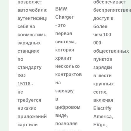
позволяет
обеспечивает
BMW
автомобилю
беспрепятстве
Charger
аутентифицировать
доступ к
- это
себя на
более
первая
совместимых
чем 100
система,
зарядных
000
которая
станциях
общественных
хранит
по
пунктов
несколько
стандарту
зарядки
контрактов
ISO
в шести
на
15118 -
крупных
зарядку
не
сетях,
в
требуется
включая
цифровом
никаких
Electrify
виде,
приложений,
America,
позволяя
карт или
EVgo,