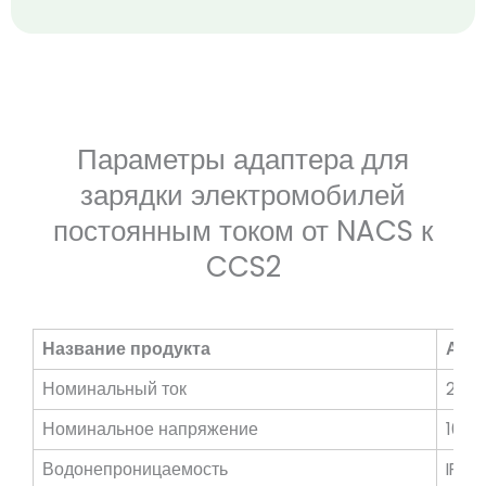
Параметры адаптера для
зарядки электромобилей
постоянным током от NACS к
CCS2
Название продукта
Адап
Номинальный ток
250
Номинальное напряжение
100
Водонепроницаемость
IP54