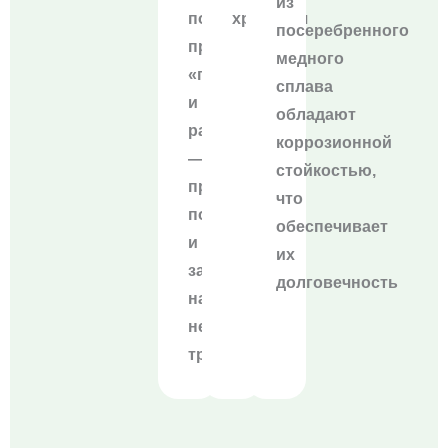
из
по
хранения
посеребренного
принципу
медного
«подключи
сплава
и
обладают
работай»
коррозионной
—
стойкостью,
просто
что
подключите
обеспечивает
и
их
заряжайте,
долговечность
настройка
не
требуется