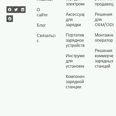
электромобилей
продавец
О
Аксессуары
Решения
сайте
для
для
зарядки
OEM/OD
Блог
Портативное
Монтажник
Связаться
зарядное
оператор
с
устройство
Решения д
Инструменты
коммерчес
для
зарядных
установки
станций
Компоненты
зарядной
станции