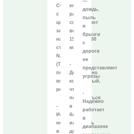
—
CCS2
его
дождь,
с
размеры
пыль
целью
составляют
и
зарядки
всего
брызги
на
152×69×100
с
станциях
мм
дороги
NACS
не
(Tesla)
-
представляют
по
Достаточно
угрозы
всему
компактный,
региону
чтобы
-
поместиться
Надежно
-
в
работает
Исключает
бардачке
в
необходимость
или
диапазоне
в
дверном