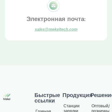
Электронная почта:
sales@mekeltech.com
Быстрые
Продукция
Решени
ссылки
Станции
Оптовый/
зарядки
розничный
Главная