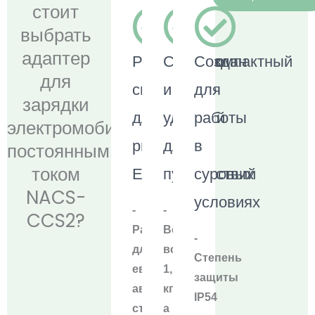
стоит
выбрать
адаптер
Разработано
Сверхкомпактный
Создан
для
специально
и
для
зарядки
для
удобный
работы
электромобилей
рынка
для
в
постоянным
током
ЕС
путешествий
суровых
NACS-
условиях
-
-
CCS2?
Разработано
Весит
-
для
всего
Степень
европейских
1,1
защиты
автомобилей
кг,
IP54
стандарта
а