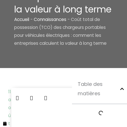
la valeur à long terme
Accueil
-
Connaissances
-
Coût total de
possession (TCO) des chargeurs portables
pour véhicules électriques : comment les
entreprises calculent la valeur à long terme
Table des
11
matières
a
o
û
t