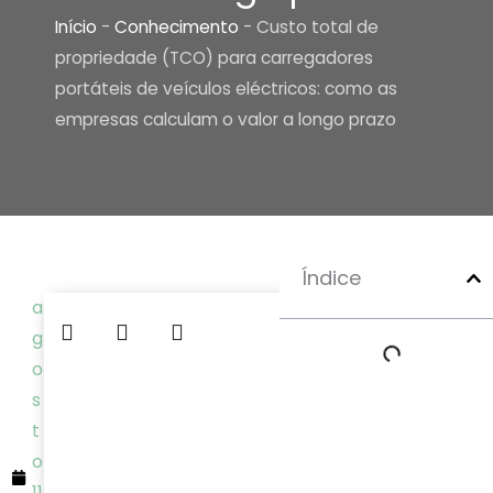
Início
-
Conhecimento
-
Custo total de
propriedade (TCO) para carregadores
portáteis de veículos eléctricos: como as
empresas calculam o valor a longo prazo
Índice
a
g
o
s
t
o
11