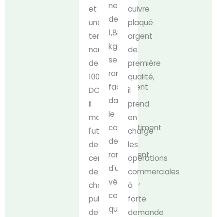
net
et
cuivre
de
une
plaqué
1,88
tension
argent
kg
nominale
de
se
de
première
rangent
1000V
qualité,
facilement
DC,
il
dans
il
prend
le
maximise
en
compartiment
l'utilité
charge
de
des
les
rangement
centres
opérations
d'un
de
commerciales
véhicule,
charge
à
ce
publics,
forte
qui
des
demande