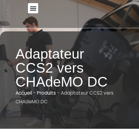
Skip
to
A PROPOS DE
content
Adaptateur
CCS2 vers
CHAdeMO DC
Accueil
-
Produits
-
Adaptateur CCS2 vers
CHAdeMO DC