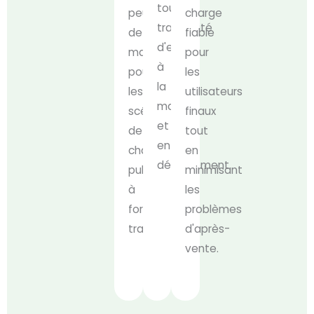
toute
peu
charge
tranquillité
de
fiable
d'esprit
maintenance
pour
à
pour
les
la
les
utilisateurs
maison
scénarios
finaux
et
de
tout
en
charge
en
déplacement.
publique
minimisant
à
les
fort
problèmes
trafic.
d'après-
vente.