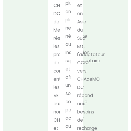
plug-
CHAdeMO
et
and-
DC
en
play
de
Asie
ne
Mekel
du
nécessite
résout
Sud-
aucune
les
Est,
installation
problèmes
l'adaptateur
supplémentaire
de
CCS2
et
compatibilité
vers
offre
entre
CHAdeMO
une
les
DC
solution
VE
répond
conviviale
aux
aux
pour
normes
besoins
accéder
CHAdeMO
de
aux
et
recharge