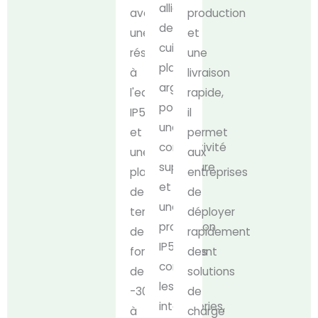
alliage
avec
production
de
une
et
cuivre
résistance
une
plaqué
à
livraison
argent
l'eau
rapide,
pour
IP54
il
une
et
permet
conductivité
une
aux
supérieure
plage
entreprises
et
de
de
une
température
déployer
protection
de
rapidement
IP54
fonctionnement
des
contre
de
solutions
les
-30°C
de
intempéries,
à
charge