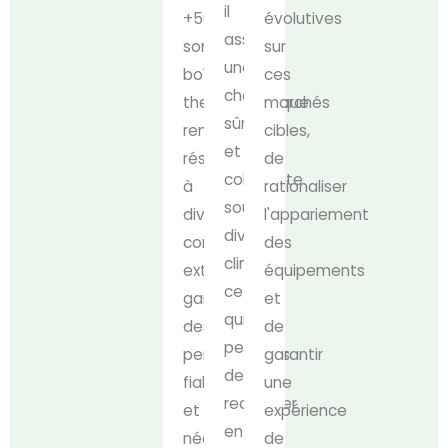
il
+50°C,
évolutives
assure
son
sur
une
boîtier
ces
charge
thermoplastique
marchés
sûre
renforcé
cibles,
et
résiste
de
cohérente
à
rationaliser
sous
diverses
l'appariement
divers
conditions
des
climats,
extérieures,
équipements
ce
garantissant
et
qui
des
de
permet
performances
garantir
de
fiables
une
recharger
et
expérience
en
nécessitant
de