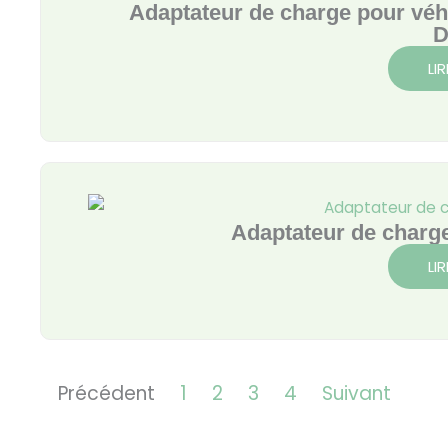
Adaptateur de charge pour vé
D
LIR
Adaptateur de char
LIR
Précédent
1
2
3
4
Suivant