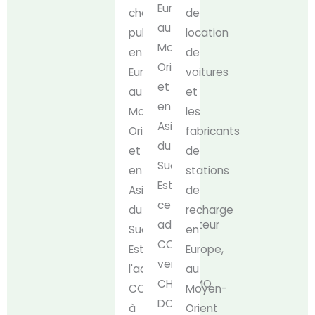
Europe,
charge
de
au
publique
location
Moyen-
en
de
Orient
Europe,
voitures
et
au
et
en
Moyen-
les
Asie
Orient
fabricants
du
et
de
Sud-
en
stations
Est,
Asie
de
cet
du
recharge
adaptateur
Sud-
en
CCS2
Est,
Europe,
vers
l'adaptateur
au
CHAdeMO
CCS2
Moyen-
DC
à
Orient