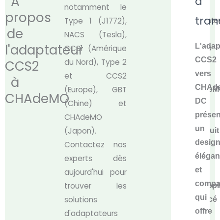
À
à
notamment le
Notre
propos
tran
Type 1 (J1772),
adaptate
de
NACS (Tesla),
de
l'adaptateur
L'adap
CCS1 (Amérique
charge
CCS2
du Nord), Type 2
CCS2
CCS2
vers
et CCS2
vers
à
CHAd
(Europe), GBT
CHAdeM
CHAdeMO
DC
(Chine) et
DC
présen
CHAdeMO
est
un
(Japon).
construit
desig
Contactez nos
avec
élégan
experts dès
un
et
aujourd'hui pour
boîtier
compa
trouver les
thermopl
qui
solutions
renforcé
offre
d'adaptateurs
et