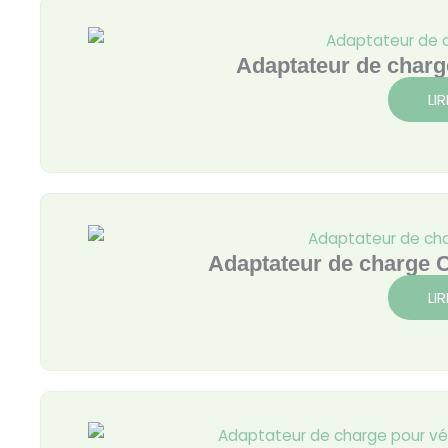
Page
Page
Page
Page
Adaptateur de char
LIR
Adaptateur de charge
LIR