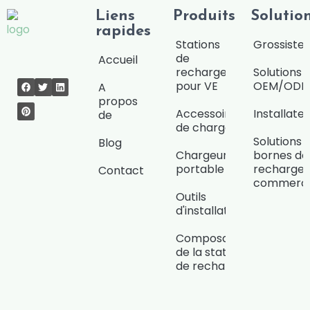
Liens
Produits
Solutio
rapides
Stations
Grossiste/
de
Accueil
recharge
Solutions
pour VE
OEM/OD
A
propos
Accessoires
Installate
de
de charge
Solutions 
Blog
Chargeur
bornes de
portable
recharge
Contact
commerci
Outils
d'installation
Composants
de la station
de recharge