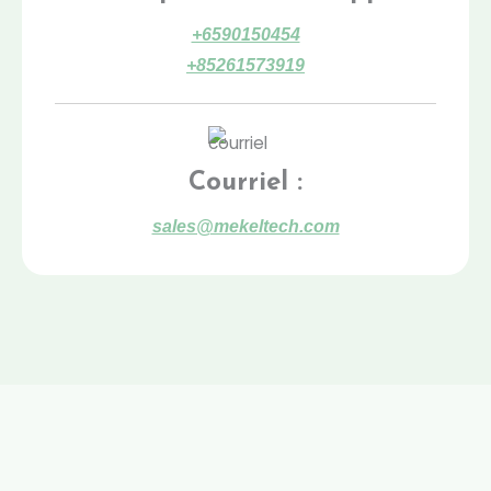
+6590150454
+85261573919
Courriel :
sales@mekeltech.com