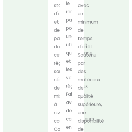
le
stations
avec
rend
d'autoroute
un
parfait
et
minimum
pour
des
de
une
parkings
temps
utilisation
dans
d'arrêt.
quotidienne
ces
Soutenu
et
régions
par
les
sans
des
voyages
nécessiter
matériaux
régionaux.
de
de
Fabriqué
mises
qualité
avec
à
supérieure,
des
niveau
une
conducteurs
coûteuses.
disponibilité
en
Construit
de