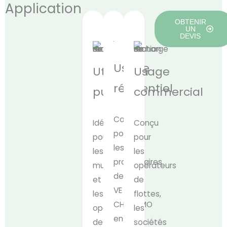
Application
OBTENIR
UN
DEVIS
Usage
Utilisation
Usage
résidentiel
publique
commercial
Conçu
Idéal
Conçu
pour
pour
pour
les
les
les
propriétaires
municipalités
opérateurs
de
et
de
VE
les
flottes,
CHAdeMO
opérateurs
les
en
de
sociétés