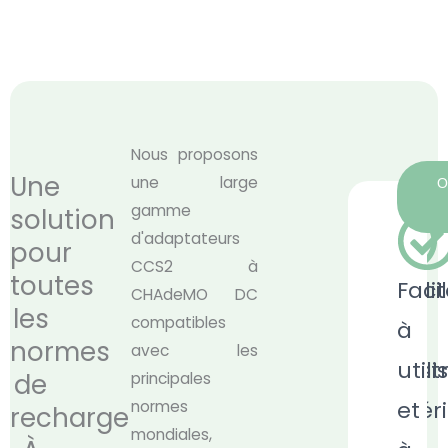
Nous proposons
Une
une large
O
gamme
solution
d'adaptateurs
pour
CCS2 à
toutes
Qualit
Faci
CHAdeMO DC
les
compatibles
de
à
normes
avec les
const
utili
de
principales
supér
et
normes
recharge
mondiales,