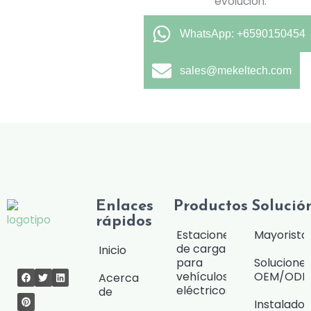
evolución.
WhatsApp: +6590150454
sales@mekeltech.com
Enlaces
Productos
Solució
rápidos
Estaciones
Mayorista
de carga
Inicio
para
Solucione
vehículos
OEM/OD
Acerca
eléctricos
de
Instalado