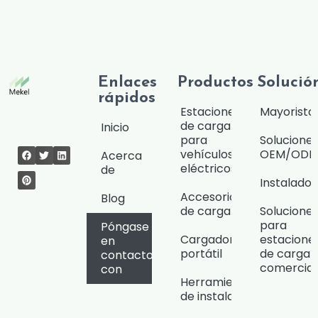
Enlaces
Productos
Solució
rápidos
Estaciones
Mayorista
de carga
Inicio
para
Solucione
vehículos
OEM/OD
Acerca
eléctricos
de
Instalado
Accesorios
Blog
de carga
Solucione
para
Póngase
Cargador
estacione
en
portátil
de carga
contacto
comercial
con
Herramientas
de instalación