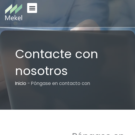
Ir
al
PÓNGASE EN CONTACTO CON
contenido
Contacte con
nosotros
Inicio
-
Póngase en contacto con