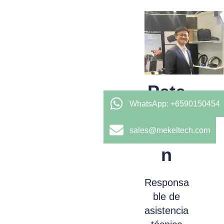
Pete
WhatsApp: +6590150454
r
Che
sales@mekeltech.com
n
Responsa
ble de
asistencia