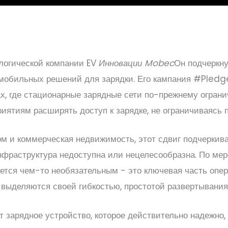
ологической компании EV
Инновации Mobec
Он подчеркну
х, мобильных решений для зарядки. Его кампания #Ple
ах, где стационарные зарядные сети по-прежнему огран
иятиям расширять доступ к зарядке, не ограничиваясь 
рком и коммерческая недвижимость, этот сдвиг подчерк
инфраструктура недоступна или нецелесообразна. По ме
ется чем-то необязательным - это ключевая часть опе
 выделяются своей гибкостью, простотой развертывани
т зарядное устройство, которое действительно надежно,