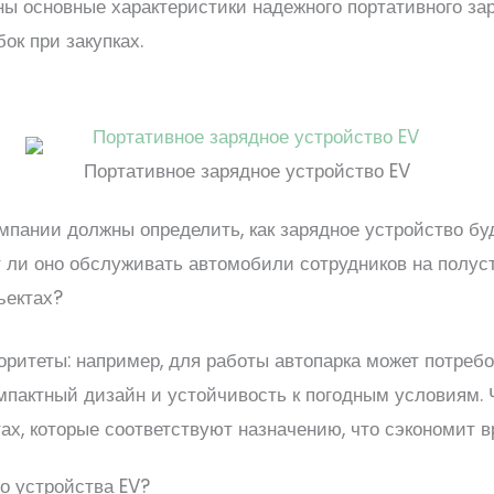
ы основные характеристики надежного портативного зар
ок при закупках.
Портативное зарядное устройство EV
мпании должны определить, как зарядное устройство буд
т ли оно обслуживать автомобили сотрудников на полус
ъектах?
оритеты: например, для работы автопарка может потреб
омпактный дизайн и устойчивость к погодным условиям.
х, которые соответствуют назначению, что сэкономит вр
го устройства EV?