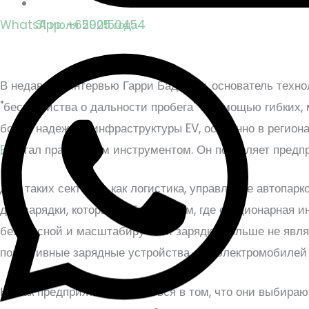
31 июля 2025 года
WhatsApp: +6590150454
В недавнем интервью Гарри Баджадж, основатель техн
"беспокойства о дальности пробега" с помощью гибки
более надежной инфраструктуры EV, особенно в регион
EV
стал практичным инструментом. Он позволяет предпр
Для таких секторов, как логистика, управление автопа
для зарядки, которые работают там, где стационарная 
безопасной и масштабируемой зарядки больше не явля
портативные зарядные устройства для электромобилей
Но как предприятиям убедиться в том, что они выбираю