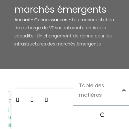
marchés émergents
Accueil
-
Connaissances
-
La première station
de recharge de VE sur autoroute en Arabie
saoudite : Un changement de donne pour les
infrastructures des marchés émergents
Table des
1
matières
7
j
u
ill