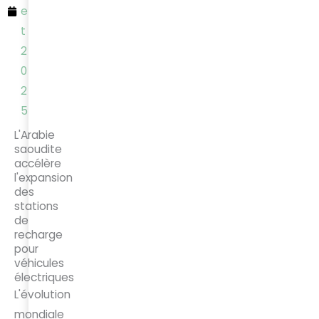
e
t
2
0
2
5
L'Arabie
saoudite
accélère
l'expansion
des
stations
de
recharge
pour
véhicules
électriques
L'évolution
mondiale