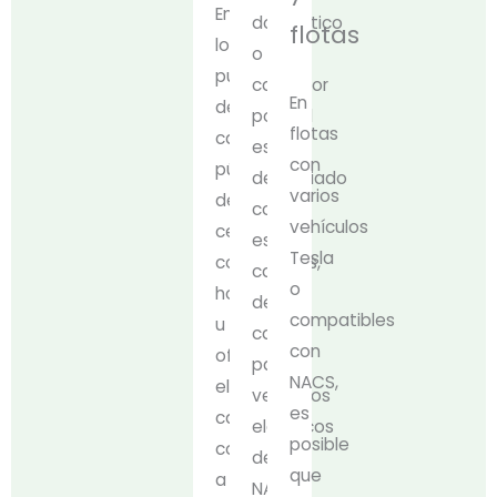
En
doméstico
flotas
los
o
puntos
cargador
En
de
portátil
flotas
carga
es
con
públicos
demasiado
varios
de
corto,
vehículos
centros
este
Tesla
comerciales,
cable
o
hoteles
de
compatibles
u
carga
con
oficinas,
para
NACS,
el
vehículos
es
cable
eléctricos
posible
conectado
de
que
a
NACS