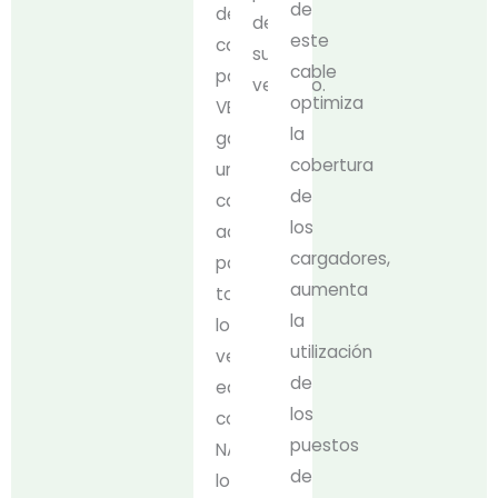
de
de
de
este
carga
su
cable
para
vehículo.
optimiza
VE
la
garantiza
cobertura
una
de
carga
los
accesible
cargadores,
para
aumenta
todos
la
los
utilización
vehículos
de
equipados
los
con
puestos
NACS,
de
lo