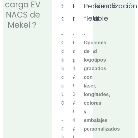
carga EV
Seguridad
Rendimiento
Personalización
NACS de
certificada
robusto
flexible
Mekel？
-
-
-
Carcasa
Con
Opciones
de
capacidad
de
termoplástico
para
logotipos
ignífugo
16
grabados
con
A
con
clasificación
/
láser,
UL94V-
32
longitudes,
0
A
colores
/
y
-
40
embalajes
Protección
A
personalizados
impermeable
/