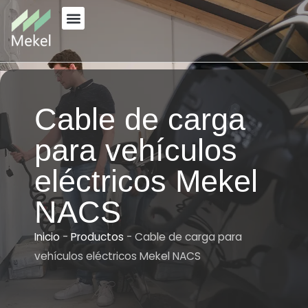
Ir
al
PÓNGASE EN CONTACTO CON
contenido
Cable de carga
para vehículos
eléctricos Mekel
NACS
Inicio
-
Productos
-
Cable de carga para
vehículos eléctricos Mekel NACS