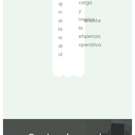
carga
que
y
mejora
mejora
significativamente
la
la
eficiencia
satisfacción
operativa.
del
cliente.