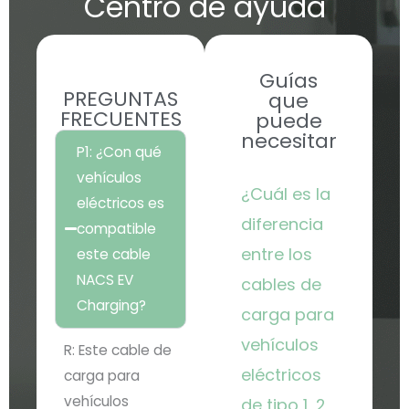
Centro de ayuda
Guías
PREGUNTAS
que
FRECUENTES
puede
necesitar
P1: ¿Con qué
vehículos
Página
Página
¿Cuál es la
eléctricos es
diferencia
compatible
entre los
este cable
NACS EV
cables de
Charging?
carga para
vehículos
R: Este cable de
eléctricos
carga para
vehículos
de tipo 1, 2