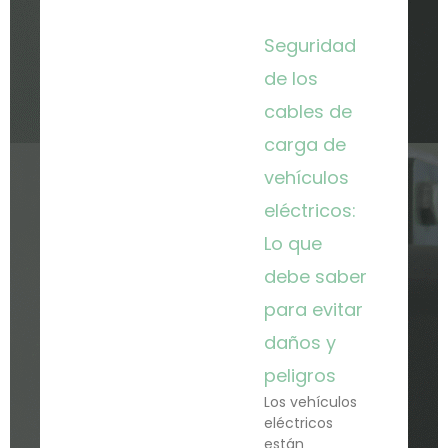
Seguridad
de los
cables de
carga de
vehículos
eléctricos:
Lo que
debe saber
para evitar
daños y
peligros
Los vehículos
eléctricos
están