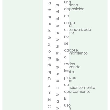
una
la
proporciona
disposición
estación
el
de
puede
alcance
carga
no
adicional
estandarizada
llegar
necesario
no
debido
para
se
a
un
adapte
los
estacionamiento
a
ángulos
flexible,
todas
de
garantizando
las
aparcamiento.
una
plazas
Tener
conexión
de
a
independientemente
aparcamiento.
mano
de
El
este
la
uso
cable
posición