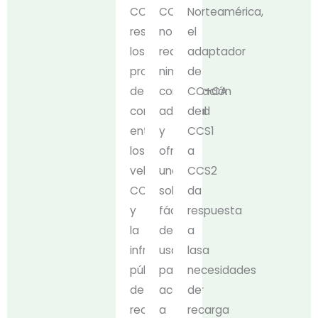
CCS2
CCS2
Norteamérica,
resuelve
no
el
los
requiere
adaptador
problemas
ninguna
de
de
configuración
CC+CA
compatibilidad
adicional
de
entre
y
CCS1
los
ofrece
a
vehículos
una
CCS2
CCS2
solución
da
y
fácil
respuesta
la
de
a
infraestructura
usar
las
pública
para
necesidades
de
acceder
de
recarga
a
recarga