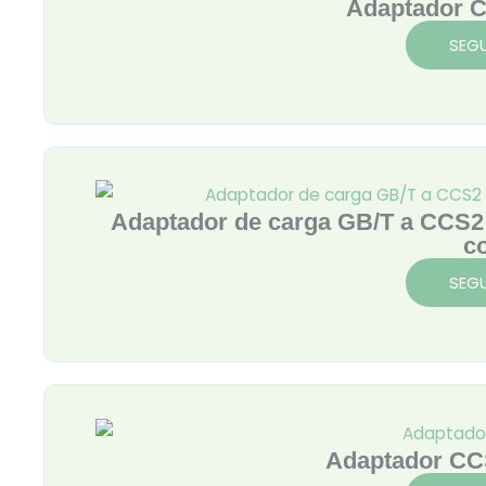
Adaptador C
SEGU
Adaptador de carga GB/T a CCS2 p
c
SEGU
Adaptador C