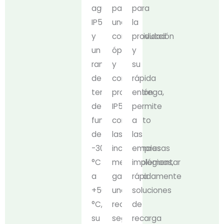
agua
para
para
IP54
una
la
y
conductividad
producción
un
óptima
y
rango
y
su
de
con
rápida
temperatura
protección
entrega,
de
IP54
permite
funcionamiento
contra
a
de
las
las
-30
inclemencias
empresas
°C
meteorológicas,
implementar
a
garantiza
rápidamente
+50
una
soluciones
°C,
recarga
de
su
segura
recarga