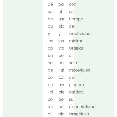
de
para
con
servicio
el
un
de
uso
tiempo
autopista
diario
de
y
y
inactividad
los
los
mínimo.
aparcamientos
viajes
Gracias
sin
por
a
necesidad
carretera.
sus
de
Fabricado
materiales
costosas
con
de
actualizaciones.
una
primera
Fabricado
aleación
calidad,
con
de
su
resistencia
cobre
disponibilidad
al
plateada
inmediata