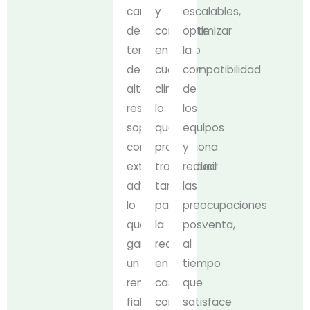
carcasa
y
escalables,
de
constante
optimizar
termoplástico
en
la
de
cualquier
compatibilidad
alta
clima,
de
resistencia
lo
los
soporta
que
equipos
condiciones
proporciona
y
exteriores
tranquilidad
reducir
adversas,
tanto
las
lo
para
preocupaciones
que
la
posventa,
garantiza
recarga
al
un
en
tiempo
rendimiento
casa
que
fiable
como
satisface