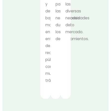
y
para
las
de
las
diversas
bajo
necesidades
necesidades
mantenimiento
durante
del
en
los
mercado.
entornos
desplazamientos.
de
recarga
pública
con
mucho
tráfico.