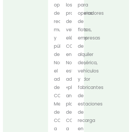
operadores
los
para
de
propietarios
operadores
recarga
de
de
municipales
vehículos
flotas,
y
eléctricos
empresas
públicos
CCS2
de
de
en
alquiler
Norteamérica,
Norteamérica,
de
el
este
vehículos
adaptador
adaptador
y
de
«plug-
fabricantes
CC+CA
and-
de
Mekel
play»
estaciones
de
de
de
CCS1
CCS1
recarga
a
a
en