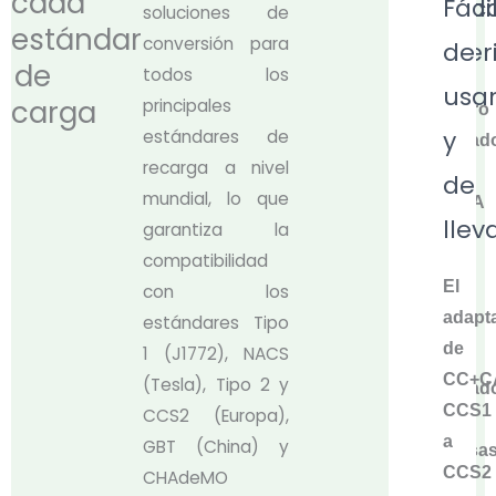
cada
Calid
Fáci
soluciones de
estándar
conversión para
super
de
de
todos los
usa
carga
principales
Nuestro
y
estándares de
adaptad
recarga a nivel
de
de
mundial, lo que
CC+CA
llev
garantiza la
de
compatibilidad
CCS1
El
con los
a
adapt
estándares Tipo
CCS2
de
1 (J1772), NACS
está
CC+C
(Tesla), Tipo 2 y
fabricad
CCS1
CCS2 (Europa),
con
a
GBT (China) y
carcasa
CCS2
CHAdeMO
de