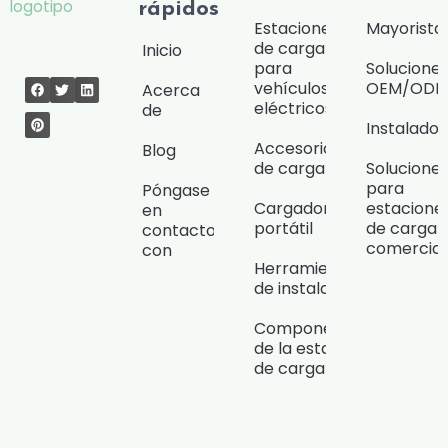
rápidos
Estaciones
Mayorista
de carga
Inicio
para
Solucione
vehículos
OEM/OD
Acerca
eléctricos
de
Instalado
Accesorios
Blog
de carga
Solucione
para
Póngase
Cargador
estacione
en
portátil
de carga
contacto
comercial
con
Herramientas
de instalación
Componentes
de la estación
de carga