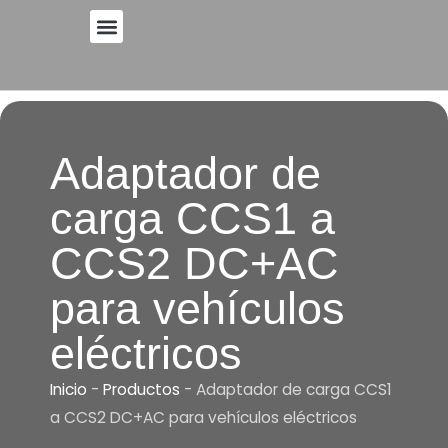
Ir
al
PÓNGASE EN CONTACTO CON
contenido
Adaptador de
carga CCS1 a
CCS2 DC+AC
para vehículos
eléctricos
Inicio
-
Productos
-
Adaptador de carga CCS1
a CCS2 DC+AC para vehículos eléctricos