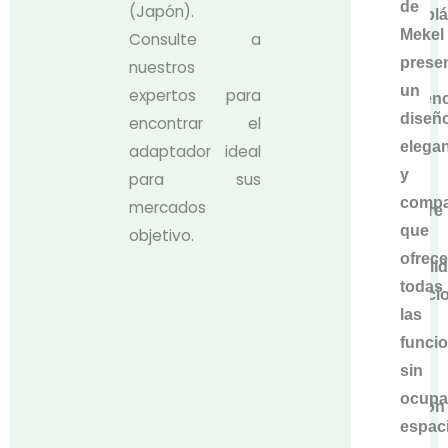
de
(Japón).
termoplá
Mekel
Consulte a
de
prese
nuestros
alta
un
expertos para
resistenc
diseñ
encontrar el
lo
elega
adaptador ideal
que
y
para sus
le
compa
mercados
confiere
que
objetivo.
una
ofrece
durabili
todas
excepcio
las
y
funci
con
sin
una
ocupa
aleación
espaci
de