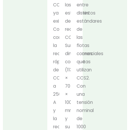
CCS1
las
entre
ya
estaciones
distintos
existente.
de
estándares
Compatible
recarga
de
con
CCS1.
las
la
Sus
flotas
recarga
dimensiones
comerciales
rápida
compactas
que
de
(113
utilizan
CC
×
CCS2.
a
70
Con
250
×
una
A
100
tensión
y
mm)
nominal
la
y
de
recarga
su
1000