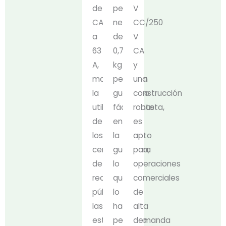
de
peso
V
CA
neto
CC/250
a
de
V
63
0,78
CA
A,
kg
y
maximiza
permiten
una
la
guardarlo
construcción
utilidad
fácilmente
robusta,
de
en
es
los
la
apto
centros
guantera,
para
de
lo
operaciones
recarga
que
comerciales
públicos,
lo
de
las
hace
alta
estaciones
perfecto
demanda