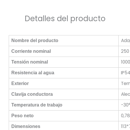
Detalles del producto
Ada
Nombre del producto
250
Corriente nominal
100
Tensión nominal
IP5
Resistencia al agua
Ter
Exterior
Ale
Clavija conductora
-30
Temperatura de trabajo
0,78
Peso neto
113
Dimensiones