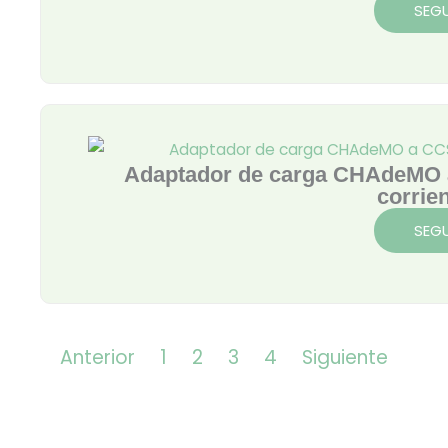
SEGU
Adaptador de carga CHAdeMO a
corrie
SEGU
Anterior
1
2
3
4
Siguiente