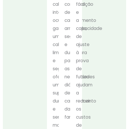
calha
configuração
fácil
interna
de
e
oculta
carregamento
a
garante
arrumada,
capacidade
uma
segura
de
cablagem
e
ajuste
limpa
duradoura
à
e
para
prova
segura,
as
de
oferecendo
necessidades
futuro
um
diárias
ajudam
suporte
de
a
duradouro
carregamento
reduzir
e
da
os
sem
família.
custos
manutenção
de