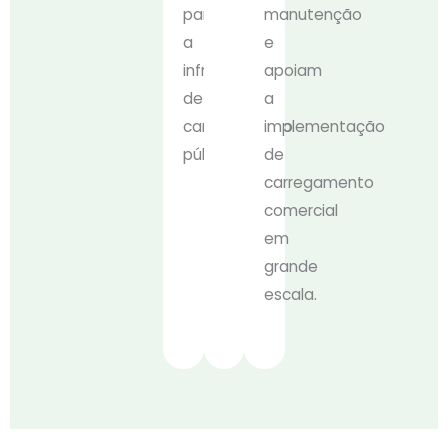
para
manutenção
a
e
infraestrutura
apoiam
de
a
carregamento
implementação
pública.
de
carregamento
comercial
em
grande
escala.