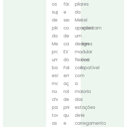
os
fácil
pilares
suportes
e
da
de
sem
Mekel
pilares
complicações
apresentam
da
de
um
Mekel
carregadores
design
proporcionam
EV
modular
uma
domésticos.
flexível
base
Fabricado
compatível
estável
em
com
montada
aço
a
no
robusto
maioria
chão
de
das
para
primeira
estações
todas
qualidade
de
as
e
carregamento