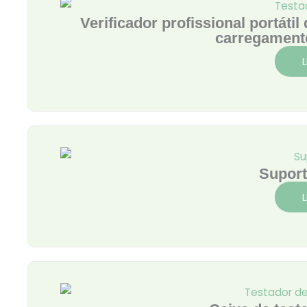
Verificador profissional portáti
carregamento
Suport