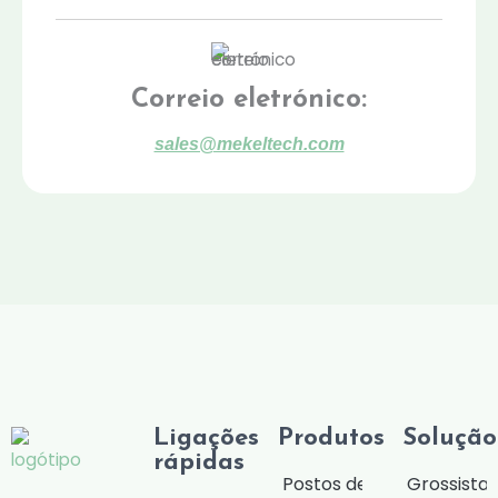
Correio eletrónico:
sales@mekeltech.com
Ligações
Produtos
Solução
rápidas
Postos de
Grossista/