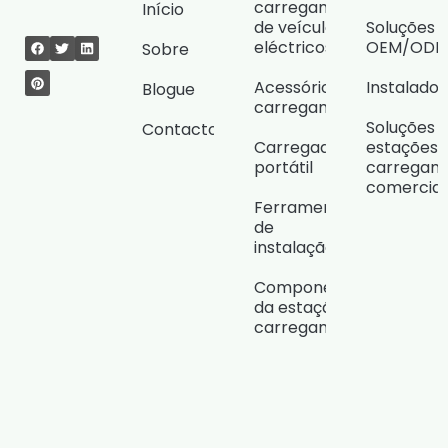
carregamento
Início
de veículos
Soluções
eléctricos
OEM/OD
Sobre
Acessórios de
Instalado
Blogue
carregamento
Soluções 
Contacto
Carregador
estações 
portátil
carregam
comerciai
Ferramentas
de
instalação
Componentes
da estação de
carregamento