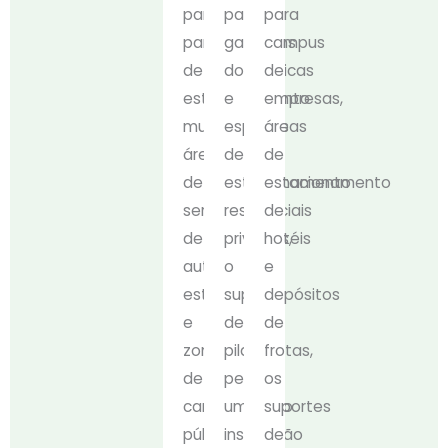
para
para
para
parques
garagens
campus
de
domésticas
de
estacionamento
e
empresas,
municipais,
espaços
áreas
áreas
de
de
de
estacionamento
estacionamento
serviço
residenciais
de
de
privados,
hotéis
auto-
o
e
estradas
suporte
depósitos
e
de
de
zonas
pilar
frotas,
de
permite
os
carregamento
uma
suportes
públicas,
instalação
de