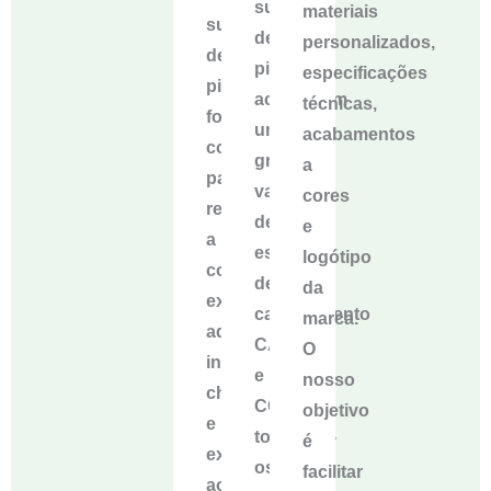
suportes
materiais
suporte
de
personalizados,
de
pilar
especificações
pilar
acomodam
técnicas,
foi
uma
acabamentos
concebido
grande
a
para
variedade
cores
resistir
de
e
a
estações
logótipo
condições
de
da
exteriores
carregamento
marca.
adversas,
CA
O
incluindo
e
nosso
chuva/neve
CC,
objetivo
e
tornando-
é
exposição
os
facilitar
aos