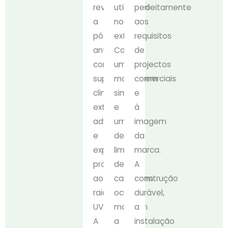
revestido
utilização
perfeitamente
a
no
aos
pó
exterior.
requisitos
anti-
Com
de
corrosão,
uma
projectos
suportam
montagem
comerciais
climas
simples
e
exteriores
e
à
adversos
um
imagem
e
design
da
exposição
limpo
marca.
prolongada
de
A
aos
cablagem
construção
raios
oculta,
durável,
UV.
mantém
a
A
a
instalação