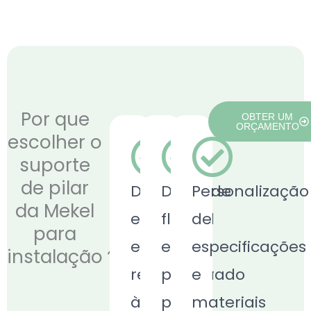
Por que
OBTER UM
ORÇAMENTO
escolher o
suporte
de pilar
Durabilidade
Design
Personalização
da Mekel
excecional
flexível
de
para
e
e
especificações
instalação？
resistência
preparado
e
às
para
materiais