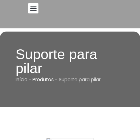
Saltar
para
o
conteúdo
Suporte para
pilar
Início
-
Produtos
-
Suporte para pilar