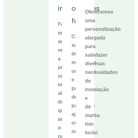
intempéries
o
Oferecemos
futuro
uma
Fabricado
personalização
em
Com
alargada
aço
suportes
para
revestido
de
satisfazer
a
montagem
diversas
pó
universais
necessidades
ou
e
de
em
padrões
instalação
alumínio
de
e
de
parafusos
de
qualidade
ajustáveis,
marca.
aeroespacial,
os
Isto
o
nossos
inclui
nosso