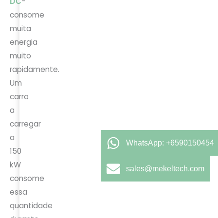
-
DC
consome
muita
energia
muito
rapidamente.
Um
carro
a
carregar
a
WhatsApp: +6590150454
150
kW
sales@mekeltech.com
consome
essa
quantidade