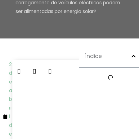
carregamento de veículos eléctricos podem
ser alimentadas por energia solar?
Índice
2
d
e
a
b
ri
l
d
e