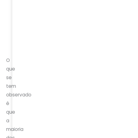
funcionam
elegível para
capacid
em conjunto;
alguns
bateria 
a rede
incentivos.
a ser
eléctrica
significa
serve de
apoio.
O
que
se
tem
observado
é
que
a
maioria
dos