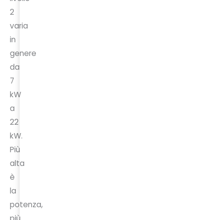
2
varia
in
genere
da
7
kW
a
22
kW.
Più
alta
è
la
potenza,
più