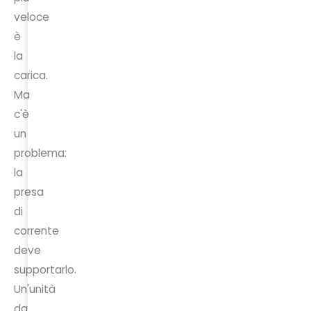
veloce
è
la
carica.
Ma
c'è
un
problema:
la
presa
di
corrente
deve
supportarlo.
Un'unità
da