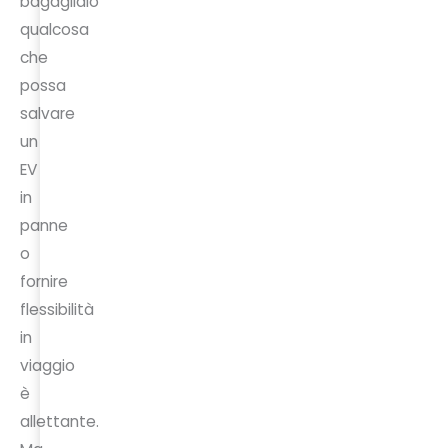
bagagliaio
qualcosa
che
possa
salvare
un
EV
in
panne
o
fornire
flessibilità
in
viaggio
è
allettante.