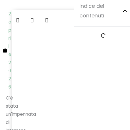
Indice dei
2
contenuti
a
p
ri
l
e
2
0
2
6
C'è
stata
un'impennata
di