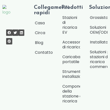
Collegamenti
Prodotti
Soluzio
rapidi
Stazioni
Grossista/
di
Casa
ricarica
Soluzioni
EV
OEM/OD
Circa
Accessori
Installat
Blog
di ricarica
Soluzioni 
Contatto
Caricabatterie
stazioni di
portatile
ricarica
commercia
Strumenti di
installazione
Componenti
della
stazione di
ricarica