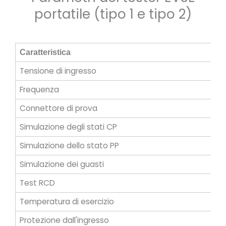
portatile (tipo 1 e tipo 2)
Caratteristica
Sp
Tensione di ingresso
AC
Frequenza
50
Connettore di prova
Ti
Simulazione degli stati CP
A,
Simulazione dello stato PP
Ap
Simulazione dei guasti
Er
Test RCD
30
Temperatura di esercizio
Da
Protezione dall'ingresso
IP