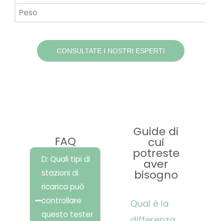
Peso
Ci
CONSULTATE I NOSTRI ESPERTI
Centro assistenza
Guide di
FAQ
cui
potreste
D: Quali tipi di
aver
bisogno
stazioni di
ricarica può
controllare
Pagina
Pagina
Qual è la
questo tester
differenza