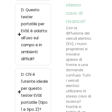
stesso
D: Questo
cavo di
tester
ricarica?
portatile per
Con la
EVSE è adatto
diffusione dei
all'uso sul
veicoli elettrici
(EV), i nuovi
campo e in
proprietari si
ambienti
trovano
difficili?
spesso di
fronte a una
domanda
D: Chi è
confusa: Tutti
i veicoli
l'utente ideale
elettrici
per questo
utilizzano lo
tester EVSE
stesso cavo di
ricarica?
portatile (tipo
Poiché si
1 e tipo 2)?
tratta di un