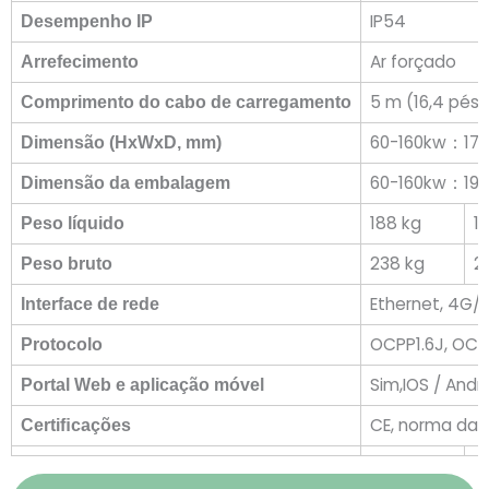
IP54
Desempenho IP
Ar forçado
Arrefecimento
5 m (16,4 pés)
Comprimento do cabo de carregamento
60-160kw：17
Dimensão (HxWxD, mm)
60-160kw：19
Dimensão da embalagem
188 kg
1
Peso líquido
238 kg
2
Peso bruto
Ethernet,
4G/W
Interface de rede
OCPP1.6J, OCPP
Protocolo
Sim,IOS / Andr
Portal Web e aplicação móvel
CE, norma da U
Certi
ﬁ
cações