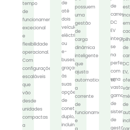
de
tempo
de
possuem
es
até
de
carrega
uma
inc
dois
funcionamento
DC
gestão
em
veículos
excecional
EV
de
ca
eléctricos
e
integra-
carga
pil
ou
flexibilidade
se
dinâmica
de
e-
operacional.
na
inteligente
ca
buses,
Com
perfeiçã
que
DC
graças
configurações
com
ajusta
EV,
às
escaláveis
uma
automaticamente
of
suas
que
vasta
a
vár
opções
vão
gama
corrente
mé
de
desde
de
de
de
conetor
unidades
sistema
funcionamento
aut
duplo,
compactas
de
e
inc
incluindo
a
gestão
a
car