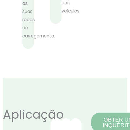
dos
as
veículos.
suas
redes
de
carregamento.
Aplicação
OBTER U
INQUÉRI