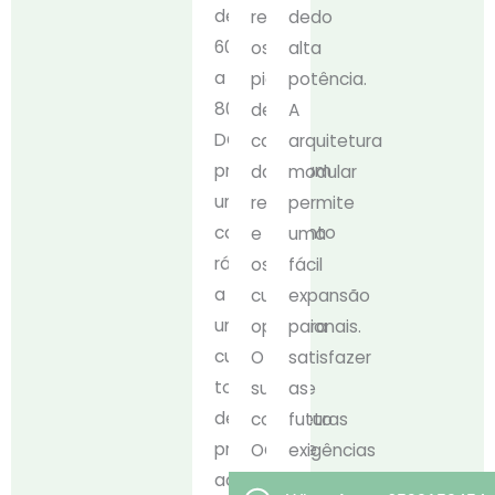
de
reduzindo
de
60kW
os
alta
a
picos
potência.
80kW
de
A
DC
carga
arquitetura
proporcionam
da
modular
um
rede
permite
carregamento
e
uma
rápido
os
fácil
a
custos
expansão
um
operacionais.
para
custo
O
satisfazer
total
suporte
as
de
completo
futuras
propriedade
OCPP
exigências
acessível.
permite
da