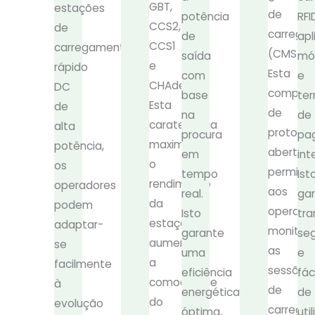
GBT,
estações
de
potência
RFI
CCS2,
de
carrega
de
apl
CCS1
carregamento
(CMS).
saída
mó
e
rápido
Esta
com
e
CHAdeMO.
DC
compatib
base
ter
Esta
de
de
na
de
caraterística
alta
protocol
procura
pa
maximiza
potência,
aberto
em
int
o
os
permite
tempo
Ist
rendimento
operadores
aos
real.
ga
da
podem
operado
Isto
tr
estação,
adaptar-
monitori
garante
se
aumenta
se
as
uma
e
a
facilmente
sessões
eficiência
fác
comodidade
à
de
energética
de
do
evolução
carrega
óptima,
util