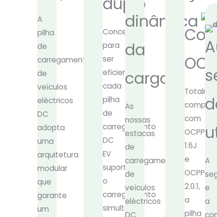
duplo
dinâmica
A
Com
Concebida
pilha
A
da
para
de
OCP
ser
carregamento
s
eficiente,
carga
de
cada
veículos
Totalme
d
pilha
eléctricos
compatí
As
de
DC
com
nossas
carregamento
u
adopta
OCPP
estacas
DC
uma
1.6J
de
EV
arquitetura
e
carregamento
A
suporta
modular
OCPP
de
se
o
que
2.0.1,
veículos
e
carregamento
garante
a
eléctricos
a
simultâneo
um
pilha
DC
con