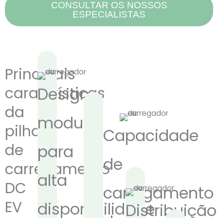
CONSULTAR OS NOSSOS
ESPECIALISTAS
Principais
caraterísticas
Design
da
modular
pilha
Capacidade
de
para
de
carregamento
alta
DC
carregamento
EV
disponibilidade
Distribuição