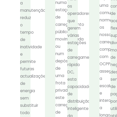
numa
a
uma
os
con
estação
manutenção,
comunic
operadores
de
de
reduz
normaliz
que
ac
carregamento
o
os
gerem
fle
pública
tempo
nossos
várias
sup
movimentada
de
carrega
estações
div
ou
inatividade
compatí
de
mo
num
e
com
carregamento
de
depósito
permite
OCPP
rápido
neg
de
futuras
assegur
DC,
de
uma
actualizações
a
esta
ser
frota
de
escalabi
capacidade
de
privada,
energia
e
de
pa
este
sem
interope
distribuição
por
carregador
substituir
a
inteligente
uti
de
todo
longo
da
at