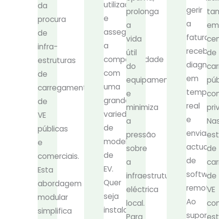
utilizador
da
gerir
prolonga
ta
e
procura
a
a
em
assegura
de
faturaçã
vida
cen
a
infra-
receber
útil
de
compatibilidade
estruturas
diagnóst
do
ca
com
de
em
equipamento
púb
uma
carregamento
tempo
e
co
grande
de
real
minimiza
pri
variedade
VE
e
a
Na
de
públicas
enviar
pressão
es
modelos
e
actualiz
sobre
de
de
comerciais.
de
a
ca
EV.
Esta
softwar
infraestrutura
de
Quer
abordagem
remotas
eléctrica
VE
seja
modular
Ao
local.
com
instalado
simplifica
suportar
Para
es