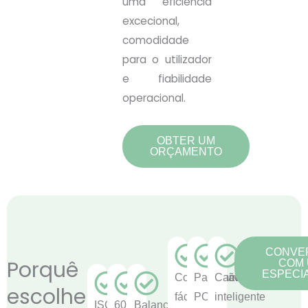
uma eficiência
excecional,
comodidade
para o utilizador
e fiabilidade
operacional.
OBTER UM
ORÇAMENTO
CONVE
Porquê
COM
ESPECIA
Configuração
Pagamento
Carregamento
escolher
fácil
POS
inteligente
ISO15118
60KW
Balanceamento