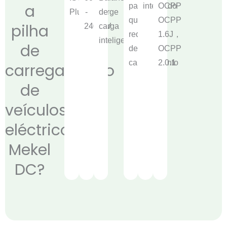
a
para
integrado
OCPP
Plug&Charge
-
de
qualquer
OCPP
pilha
240KW
carga
rede
1.6J，
inteligente
de
de
OCPP
carregamento
2.0.1
carregamento
de
veículos
eléctricos
Mekel
DC?