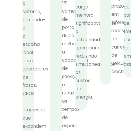
VE
o
prazo
carga
ao
comercial
sistema,
em
melhora
ca
de
tornando-
diferent
significativamente
de
porta
o
redes
a
fro
dupla
a
de
estabilidade
co
melhora
escolha
carrega
operacional,
ba
a
ideal
de
reduzindo
em
capacidade
para
veículos
simultaneamente
ass
de
operadores
eléctrico
os
serviço
de
custos
e
frotas,
de
reduz
CPOs
energia.
os
e
tempos
empresas
de
que
espera
expandem