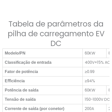
Tabela de parâmetros da
pilha de carregamento EV
DC
60KW
8
Modelo/PN
400V+15% AC
Classificação de entrada
≥0.99
Fator de potência
≥94%
E
ﬃ
ciência
60KW
8
Potência de saída
150-1000V DC
Tensão de saída
200A
2
Corrente de saída (por conetor)