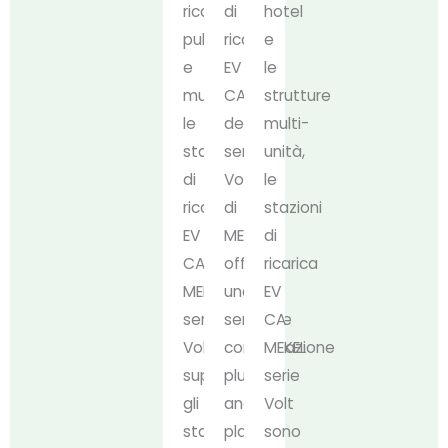
ricarica
di
hotel
pubbliche
ricarica
e
e
EV
le
municipali,
CA
strutture
le
della
multi-
stazioni
serie
unità,
di
Volt
le
ricarica
di
stazioni
EV
MEKEL
di
CA
offrono
ricarica
MEKEL
una
EV
serie
semplice
CA
Volt
configurazione
MEKEL
supportano
plug-
serie
gli
and-
Volt
standard
play
sono