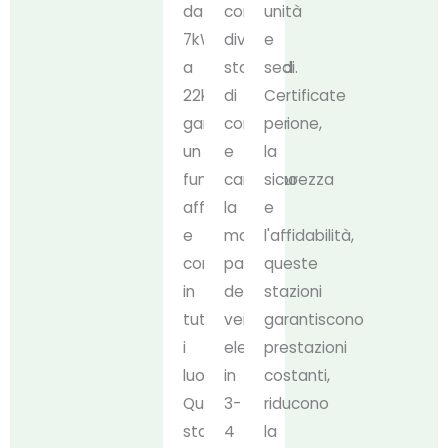
da
con
unità
7kW
diversi
e
a
standard
sedi.
22kW,
di
Certificate
garantiscono
connessione,
per
un
e
la
funzionamento
caricano
sicurezza
affidabile
la
e
e
maggior
l'affidabilità,
conforme
parte
queste
in
dei
stazioni
tutti
veicoli
garantiscono
i
elettrici
prestazioni
luoghi.
in
costanti,
Queste
3-
riducono
stazioni
4
la