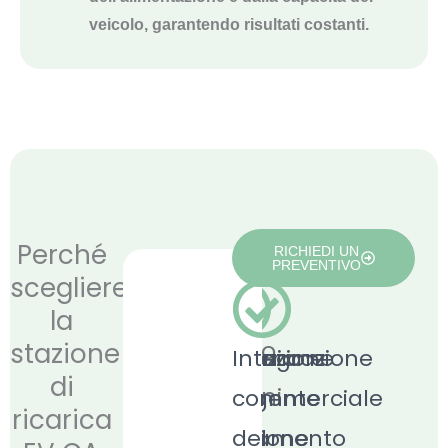
veicolo, garantendo risultati costanti.
Perché
RICHIEDI UN
PREVENTIVO
scegliere
la
Certificato
stazione
Impostazione
Integrazione
Sistema
Integrazione
per
di
prestazioni
e
intelligente
di
commerciale
ricarica
affidabili
funzionamento
delle
gestione
del