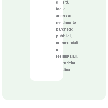
necessità
di
di
facile
regolare
accesso
manualmente
nei
la
parcheggi
ricarica
pubblici,
in
commerciali
base
e
all'utilizzo
residenziali.
dell'elettricità
domestica.