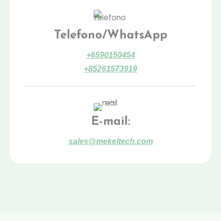
i
o
Telefono/WhatsApp
+6590150454
+85261573919
E-mail:
sales@mekeltech.com