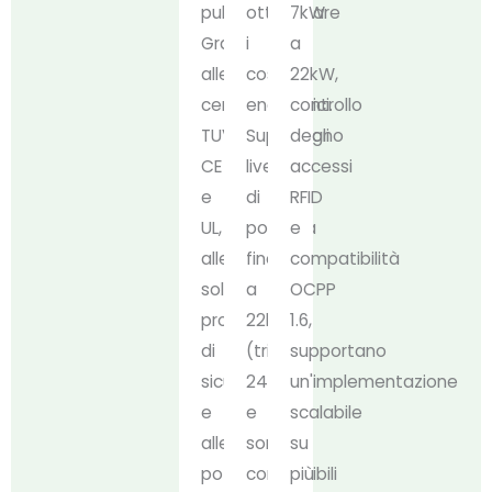
pubblica.
ottimizzare
7kW
Grazie
i
a
alle
costi
22kW,
certificazioni
energetici.
controllo
TUV,
Supportano
degli
CE
livelli
accessi
e
di
RFID
UL,
potenza
e
alle
fino
compatibilità
solide
a
OCPP
protezioni
22kW
1.6,
di
(trifase,
supportano
sicurezza
240V)
un'implementazione
e
e
scalabile
alle
sono
su
potenze
compatibili
più