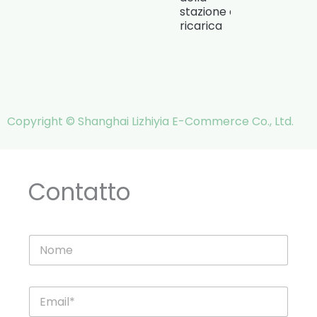
stazione di
ricarica
Copyright © Shanghai Lizhiyia E-Commerce Co., Ltd.
Contatto
N
o
m
e
E
m