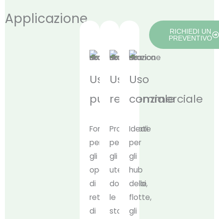
Applicazione
RICHIEDI UN
PREVENTIVO
Uso
Uso
Uso
pubblico
residenziale
commerciale
Fondamentali
Progettate
Ideali
per
per
per
gli
gli
gli
operatori
utenti
hub
di
domestici,
delle
reti
le
flotte,
di
stazioni
gli