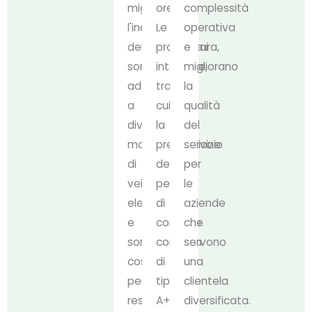
migliorano
ore.
complessità
l'inclusività
Le
operativa
dell'infrastruttura,
protezioni
e
sono
integrate,
migliorano
adatte
tra
la
a
cui
qualità
diversi
la
del
modelli
prevenzione
servizio
di
delle
per
veicoli
perdite
le
elettrici
di
aziende
e
corrente
che
sono
continua
servono
costruite
di
una
per
tipo
clientela
resistere
A+6mA
diversificata.