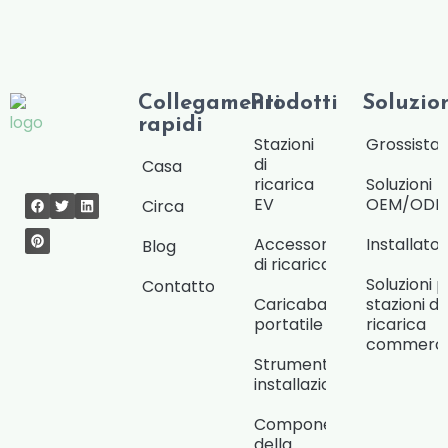
Collegamenti
Prodotti
Soluzio
rapidi
Stazioni
Grossista/
di
Casa
ricarica
Soluzioni
EV
OEM/OD
Circa
Accessori
Installat
Blog
di ricarica
Soluzioni 
Contatto
Caricabatterie
stazioni di
portatile
ricarica
commercia
Strumenti di
installazione
Componenti
della