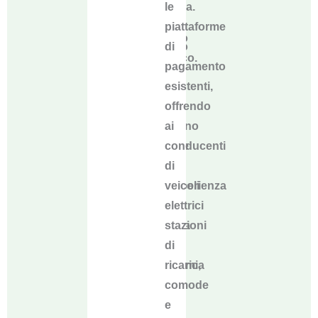
sistema.
le
del
In
piattaforme
consumo
questo
di
energetico.
modo
pagamento
gli
esistenti,
utenti
offrendo
possono
ai
godere
conducenti
di
di
un'esperienza
veicoli
di
elettrici
ricarica
stazioni
senza
di
problemi,
ricarica
senza
comode
la
e