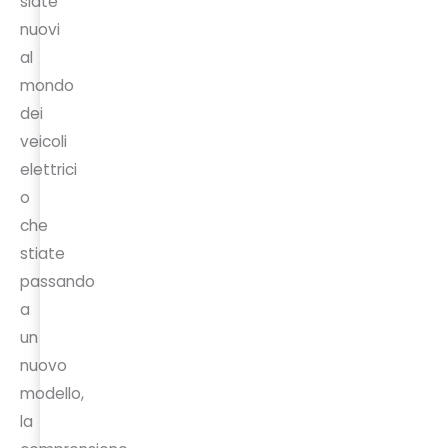
siate
nuovi
al
mondo
dei
veicoli
elettrici
o
che
stiate
passando
a
un
nuovo
modello,
la