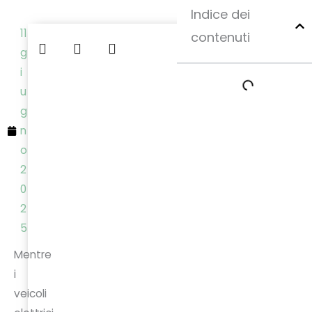
Indice dei
11
contenuti
g
i
u
g
n
o
2
0
2
5
Mentre
i
veicoli