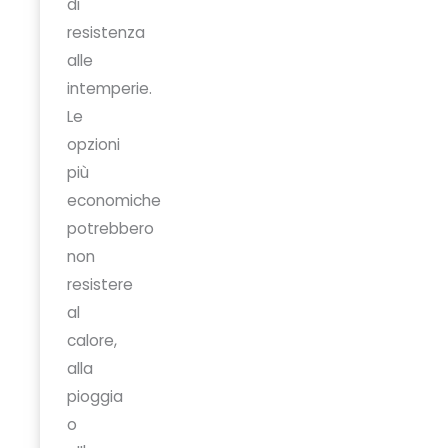
di
resistenza
alle
intemperie.
Le
opzioni
più
economiche
potrebbero
non
resistere
al
calore,
alla
pioggia
o