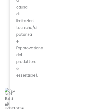
a
causa
di
limitazioni
tecniche/di
potenza
e
l'approvazione
del
produttore
è
essenziale).
Non
tutti
gli
adattatori