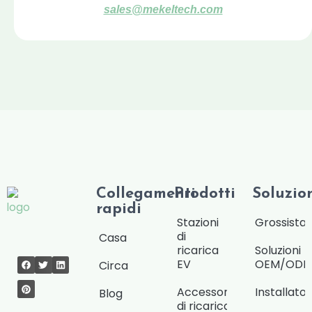
sales@mekeltech.com
Collegamenti
Prodotti
Soluzio
rapidi
Stazioni
Grossista/
di
Casa
ricarica
Soluzioni
EV
OEM/OD
Circa
Accessori
Installat
Blog
di ricarica