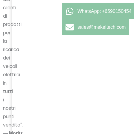
clienti
WhatsApp: +6590150454
di
prodotti
sales@mekeltech.com
per
la
ricarica
dei
veicoli
elettrici
in
tutti
i
nostri
punti
vendita".
—
Moritz,