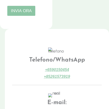
t
o
o
INVIA ORA
m
e
s
s
a
g
g
i
o
Telefono/WhatsApp
+6590150454
+85261573919
E-mail: