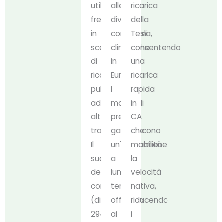
utilizzo
alle
ricarica
frequente
diverse
della
in
condizioni
Tesla,
scenari
climatiche
consentendo
di
in
una
ricarica
Europa.
ricarica
pubblici
I
rapida
ad
materiali
in
alto
pregiati
CA
traffico.
garantiscono
che
Il
un'affidabilità
mantiene
suo
a
la
design
lungo
velocità
compatto
termine,
nativa,
(dimensioni:
offrendo
riducendo
294*95*145
ai
i