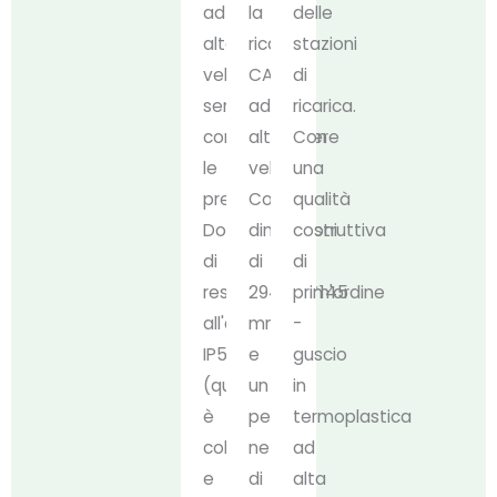
ad
la
delle
alta
ricarica
stazioni
velocità
CA
di
senza
ad
ricarica.
compromettere
alta
Con
le
velocità.
una
prestazioni.
Con
qualità
Dotato
dimensioni
costruttiva
di
di
di
resistenza
294*95*145
prim'ordine
all'acqua
mm
-
IP54
e
guscio
(quando
un
in
è
peso
termoplastica
collegato)
netto
ad
e
di
alta