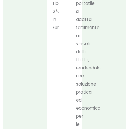
tipo
portatile
2/CCS2
si
in
adatta
Europa.
facilmente
ai
veicoli
della
flotta,
rendendolo
una
soluzione
pratica
ed
economica
per
le