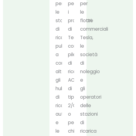
per
per
per
le
i
le
stazioni
proprietari
flotte
di
di
commerciali
ricarica
Tesla
Tesla,
pubbliche
con
le
a
pile
società
corrente
di
di
alternata,
ricarica
noleggio
gli
AC
e
hub
di
gli
di
tipo
operatori
ricarica
2/CCS2
delle
autostradali
o
stazioni
e
per
di
le
chi
ricarica