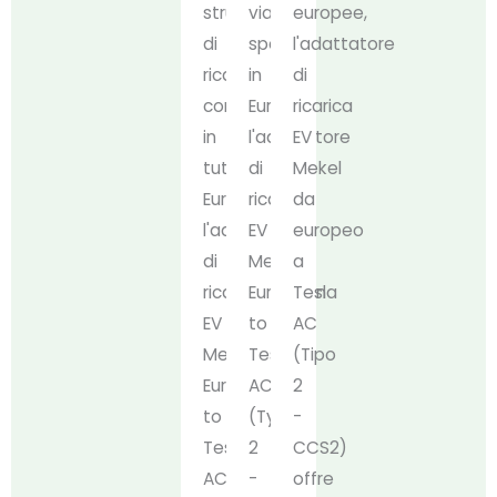
strutture
viaggia
europee,
di
spesso
l'adattatore
ricarica
in
di
comunali
Europa,
ricarica
in
l'adattatore
EV
tutta
di
Mekel
Europa,
ricarica
da
l'adattatore
EV
europeo
di
Mekel
a
ricarica
European
Tesla
EV
to
AC
Mekel
Tesla
(Tipo
European
AC
2
to
(Type
-
Tesla
2
CCS2)
AC
-
offre