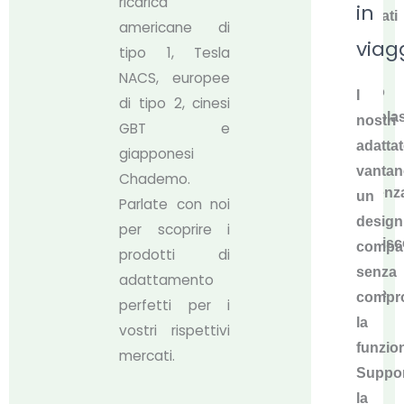
ricarica
in
realizzati
americane di
con
viag
tipo 1, Tesla
un
NACS, europee
guscio
I
di tipo 2, cinesi
termoplas
nostri
GBT e
ad
adattat
giapponesi
alta
vanta
Chademo.
resistenz
un
Parlate con noi
che
design
per scoprire i
garantisc
compa
prodotti di
una
senza
adattamento
grande
compr
perfetti per i
durata
la
vostri rispettivi
e
funzion
mercati.
una
Suppo
lega
la