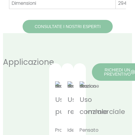
Dimensioni
294*9
CONSULTATE I NOSTRI ESPERTI
Applicazione
RICHIEDI UN
PREVENTIVO
Uso
Uso
Uso
pubblico
residenziale
commerciale
Progettato
Ideale
Pensato