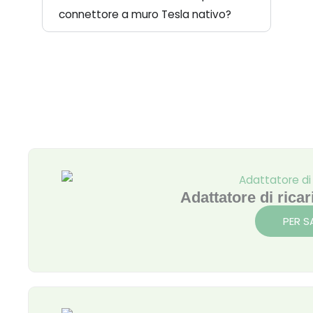
connettore a muro Tesla nativo?
Pagina
Pagina
Pagina
Pagina
Adattatore di ric
PER S