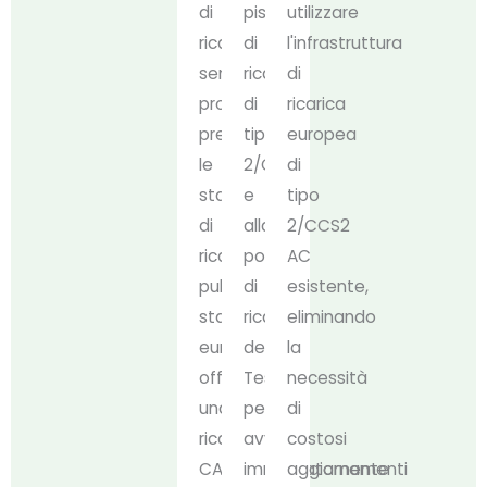
di
pistola
utilizzare
ricaricarsi
di
l'infrastruttura
senza
ricarica
di
problemi
di
ricarica
presso
tipo
europea
le
2/CCS2
di
stazioni
e
tipo
di
alla
2/CCS2
ricarica
porta
AC
pubbliche
di
esistente,
standard
ricarica
eliminando
europee,
della
la
offrendo
Tesla
necessità
una
per
di
ricarica
avviare
costosi
CA
immediatamente
aggiornamenti