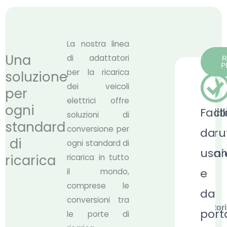
La nostra linea
Una
di adattatori
R
P
per la ricarica
soluzione
dei veicoli
per
elettrici offre
ogni
Qualit
Faci
soluzioni di
standard
conversione per
costru
da
di
ogni standard di
prem
usar
ricarica
ricarica in tutto
e
il mondo,
I
comprese le
da
nostri
conversioni tra
adattatori
port
le porte di
sono