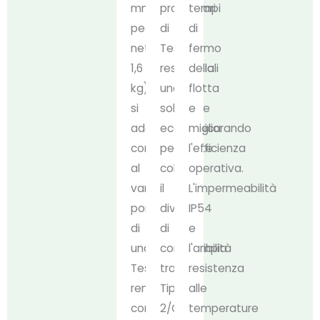
mm,
proprietari
tempi
peso
di
di
netto:
Tesla
fermo
1,6
residenziali
della
kg)
una
flotta
si
soluzione
e
adatta
economica
migliorando
comodamente
per
l'efficienza
al
colmare
operativa.
vano
il
L'impermeabilità
portaoggetti
divario
IP54
di
di
e
una
compatibilità
l'ampia
Tesla,
tra
resistenza
rendendolo
Tipo
alle
comodo
2/CCS2
temperature