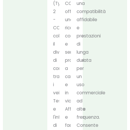
(Type
CCS2)
una
2
offre
compatibilità
-
una
affidabile
CCS2)
ricarica
e
colma
comoda
prestazioni
il
e
di
divario
senza
lunga
di
problemi
durata
compatibilità
a
per
tra
casa
un
i
e
uso
veicoli
in
commerciale
Tesla
viaggio.
ad
e
Affidabile
alta
l'infrastruttura
e
frequenza.
di
facile
Consente