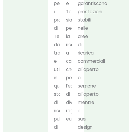
per
e
garantiscono
i
Tesla,
prestazioni
proprietari
sia
stabili
di
per
nelle
Tesla
la
aree
da
ricarica
di
trasportare
a
ricarica
e
casa
commerciali
utilizzare
che
all'aperto
in
per
o
qualsiasi
l'esplorazione
semi-
stazione
di
all'aperto,
di
diverse
mentre
ricarica
regioni
il
pubblica
europee.
suo
di
design