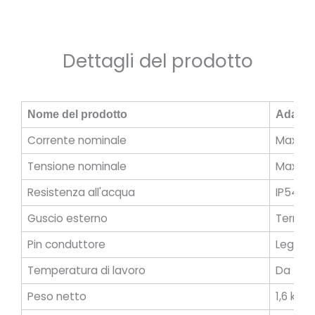
Dettagli del prodotto
Nome del prodotto
Adattat
Corrente nominale
Max 25
Tensione nominale
Max 10
Resistenza all'acqua
IP54 (q
Guscio esterno
Termop
Pin conduttore
Lega di
Temperatura di lavoro
Da -30
Peso netto
1,6 kg