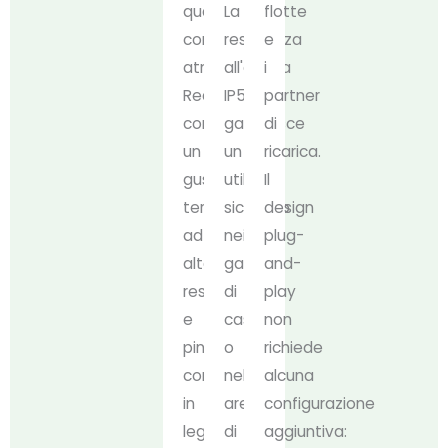
qualsiasi
La
flotte
condizione
resistenza
e
atmosferica.
all'acqua
i
Realizzato
IP54
partner
con
garantisce
di
un
un
ricarica.
guscio
utilizzo
Il
termoplastico
sicuro
design
ad
nei
plug-
alta
garage
and-
resistenza
di
play
e
casa
non
pin
o
richiede
conduttori
nelle
alcuna
in
aree
configurazione
lega
di
aggiuntiva: