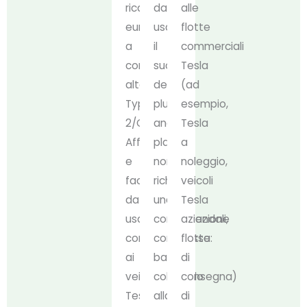
ricarica
da
alle
europea
usare,
flotte
a
il
commerciali
corrente
suo
Tesla
alternata
design
(ad
Type
plug-
esempio,
2/CCS2.
and-
Tesla
Affidabile
play
a
e
non
noleggio,
facile
richiede
veicoli
da
una
Tesla
usare,
configurazione
aziendali,
consente
complessa:
flotte
ai
basta
di
veicoli
collegarlo
consegna)
Tesla
alla
di