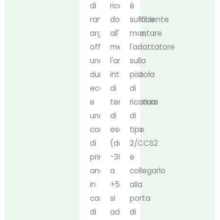
di
ricarica
è
rame
domestiche
sufficiente
argentato,
all'aperto,
montare
offre
mentre
l'adattatore
una
l'ampio
sulla
durata
intervallo
pistola
eccezionale
di
di
e
temperatura
ricarica
una
di
di
conduttività
esercizio
tipo
di
(da
2/CCS2
prim'ordine,
-30°C
e
anche
a
collegarlo
in
+50°C)
alla
caso
si
porta
di
adatta
di