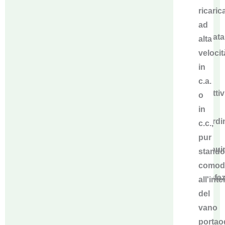
di
ricaric
rame
ad
argentata
alta
che
velocit
offre
in
una
c.a.
conduttiv
o
di
in
prim'ordi
c.c.,
che
pur
contribui
stand
alla
comod
soddisfa
all'int
dei
del
vostri
vano
clienti.
portaog