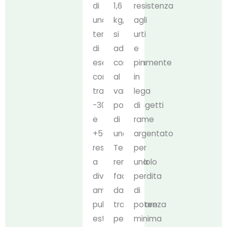
di
1,6
resistenza
una
kg,
agli
temperatura
si
urti
di
adatta
e
esercizio
comodamente
pin
compresa
al
in
tra
vano
lega
-30°C
portaoggetti
di
e
di
rame
+50°C,
una
argentato
resiste
Tesla,
per
a
rendendolo
una
diversi
facile
perdita
ambienti
da
di
pubblici
trasportare
potenza
esterni,
per
minima