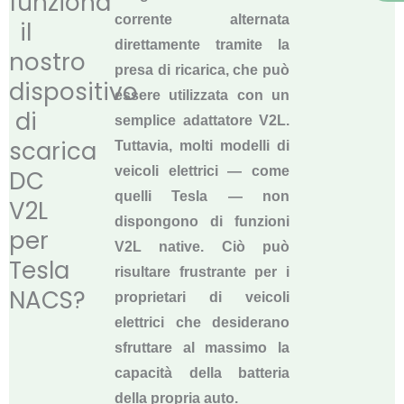
funziona
corrente alternata
il
direttamente tramite la
nostro
presa di ricarica, che può
dispositivo
essere utilizzata con un
di
semplice adattatore V2L.
scarica
Tuttavia, molti modelli di
veicoli elettrici — come
DC
quelli Tesla — non
V2L
dispongono di funzioni
per
V2L native. Ciò può
Tesla
risultare frustrante per i
NACS?
proprietari di veicoli
elettrici che desiderano
sfruttare al massimo la
capacità della batteria
della propria auto.