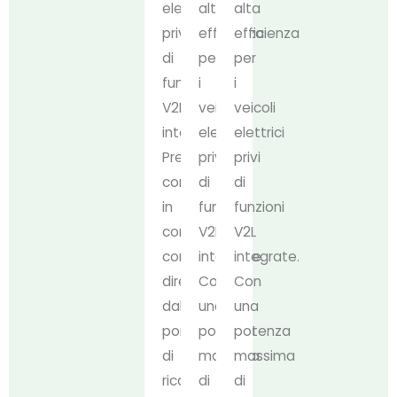
elettrici
alta
alta
privi
efficienza
efficienza
di
per
per
funzioni
i
i
V2L
veicoli
veicoli
integrate.
elettrici
elettrici
Preleva
privi
privi
corrente
di
di
in
funzioni
funzioni
corrente
V2L
V2L
continua
integrate.
integrate.
direttamente
Con
Con
dalla
una
una
porta
potenza
potenza
di
massima
massima
ricarica
di
di