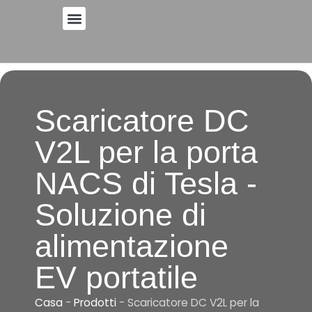
Vai
al
contenuto
Scaricatore DC
V2L per la porta
NACS di Tesla -
Soluzione di
alimentazione
EV portatile
Casa
-
Prodotti
-
Scaricatore DC V2L per la