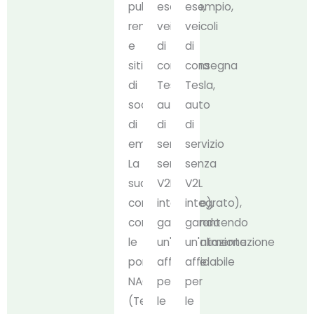
pubbliche
esempio,
esempio,
remote
veicoli
veicoli
e
di
di
siti
consegna
consegna
di
Tesla,
Tesla,
soccorso
auto
auto
di
di
di
emergenza.
servizio
servizio
La
senza
senza
sua
V2L
V2L
compatibilità
integrato),
integrato),
con
garantendo
garantendo
le
un'alimentazione
un'alimentazione
porte
affidabile
affidabile
NACS
per
per
(Tesla)
le
le