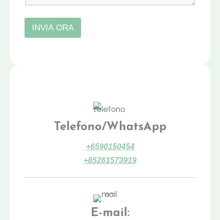
t
o
o
INVIA ORA
m
e
s
s
a
g
g
i
o
Telefono/WhatsApp
+6590150454
+85261573919
E-mail: