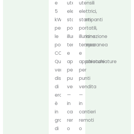
e
utensili
utensili
5
elettrici,
elettrici,
kW
stampanti
stampanti
per
portatili,
portatili,
le
illuminazione
illuminazione
porte
temporanea
temporanea
CCS2.
e
e
Questo
apparecchiature
apparecchiature
versatile
per
per
dispositivo
punti
punti
di
vendita
vendita
erogazione
—
—
è
in
in
in
cantieri
cantieri
grado
remoti
remoti
di
o
o