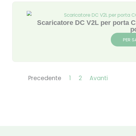
Scaricatore DC V2L per porta C
po
PER S
Precedente
1
2
Avanti