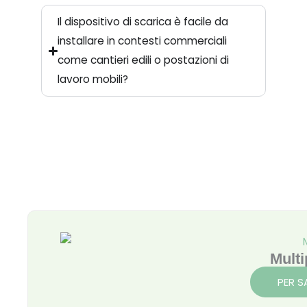
Il dispositivo di scarica è facile da
installare in contesti commerciali
come cantieri edili o postazioni di
lavoro mobili?
Pagina
Pagina
Mult
PER S