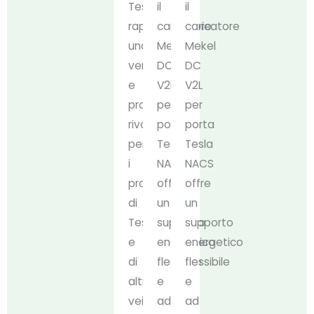
Tesla
il
il
rappresenta
caricatore
caricatore
una
Mekel
Mekel
vera
DC
DC
e
V2L
V2L
propria
per
per
rivoluzione
porta
porta
per
Tesla
Tesla
i
NACS
NACS
proprietari
offre
offre
di
un
un
Tesla
supporto
supporto
e
energetico
energetico
di
flessibile
flessibile
altri
e
e
veicoli
ad
ad