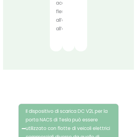
accesso
flessibile
all’energia
all’aperto.
FAQ
Il dispositivo di scarica DC V2L per la
porta NACS di Tesla può essere
utilizzato con flotte di veicoli elettrici
commerciali diverse da quelle di