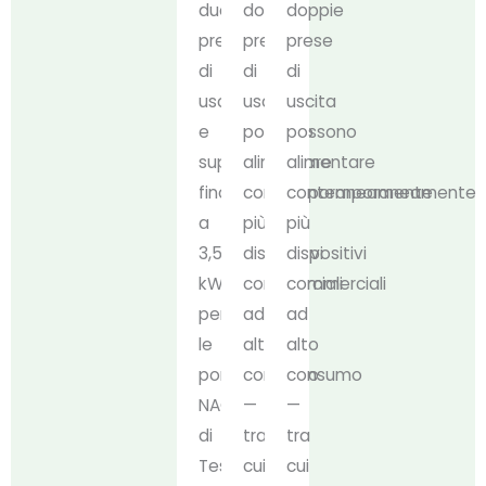
due
doppie
doppie
prese
prese
prese
di
di
di
uscita
uscita
uscita
e
possono
possono
supporta
alimentare
alimentare
fino
contemporaneamente
contemporaneamente
a
più
più
3,5
dispositivi
dispositivi
kW
commerciali
commerciali
per
ad
ad
le
alto
alto
porte
consumo
consumo
NACS
—
—
di
tra
tra
Tesla
cui
cui