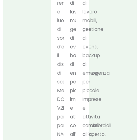
remote
di
di
e
lavoro
lavoro
luoghi
mobili,
mobili,
di
gestione
gestione
soccorso
di
di
d’emergenza,
eventi,
eventi,
il
backup
backup
dispositivo
di
di
di
emergenza
emergenza
scarica
per
per
Mekel
piccole
piccole
DC
imprese
imprese
V2L
e
e
per
attività
attività
porta
commerciali
commerciali
NACS
all’aperto,
all’aperto,