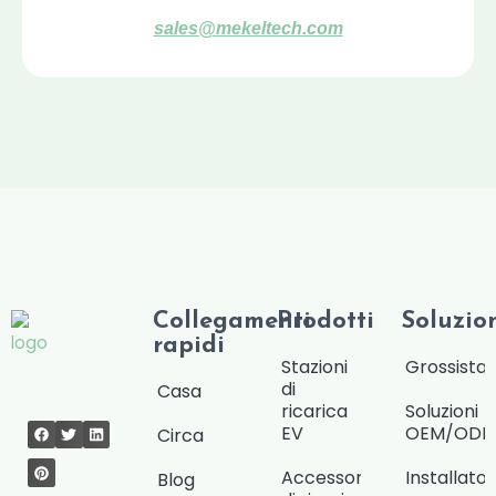
sales@mekeltech.com
Collegamenti
Prodotti
Soluzio
rapidi
Stazioni
Grossista/
di
Casa
ricarica
Soluzioni
EV
OEM/OD
Circa
Accessori
Installat
Blog