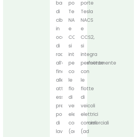
bancarelle
porte
porte
di
Tesla
Tesla
cibo
NACS
NACS
in
e
e
occasione
CCS2,
CCS2,
di
si
si
raduni
integra
integra
all’aperto,
perfettamente
perfettamente
fino
con
con
alle
le
le
attrezzature
flotte
flotte
essenziali
di
di
presso
veicoli
veicoli
postazioni
elettrici
elettrici
di
commerciali
commerciali
lavoro
(ad
(ad