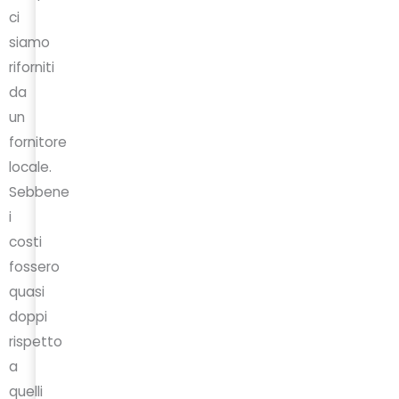
ci
siamo
riforniti
da
un
fornitore
locale.
Sebbene
i
costi
fossero
quasi
doppi
rispetto
a
quelli