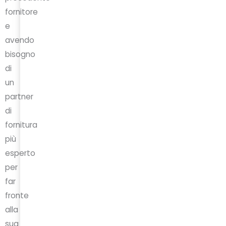
fornitore
e
avendo
bisogno
di
un
partner
di
fornitura
più
esperto
per
far
fronte
alla
sua