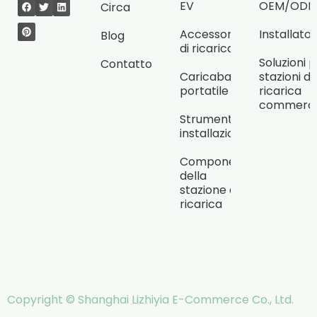
EV
OEM/OD
Circa
Accessori
Installat
Blog
di ricarica
Soluzioni 
Contatto
Caricabatterie
stazioni di
portatile
ricarica
commercia
Strumenti di
installazione
Componenti
della
stazione di
ricarica
Copyright © Shanghai Lizhiyia E-Commerce Co., Ltd.