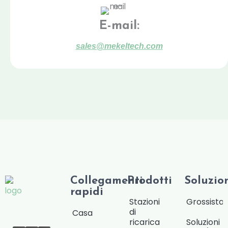
E-mail:
sales@mekeltech.com
Collegamenti
Prodotti
Soluzio
rapidi
Stazioni
Grossista/
di
Casa
ricarica
Soluzioni