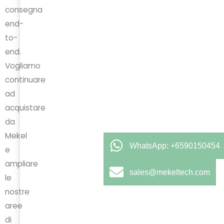
consegna
end-
to-
end.
Vogliamo
continuare
ad
acquistare
da
Mekel
WhatsApp: +6590150454
e
ampliare
sales@mekeltech.com
le
nostre
aree
di