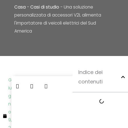
Casa
-
Casi di studio
-
Una soluzione
personalizzata di accessori V2L alimenta
l'importatore di veicoli elettrici del Sud
America
Indice dei
G
contenuti
iu
g
n
o
9,
2