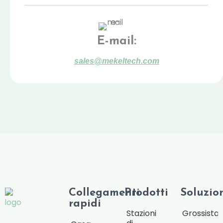
E-mail:
sales@mekeltech.com
Collegamenti
Prodotti
Soluzio
rapidi
Stazioni
Grossista/