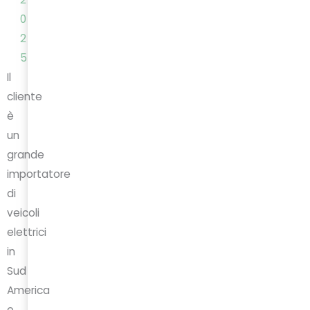
0
2
5
Il
cliente
è
un
grande
importatore
di
veicoli
elettrici
in
Sud
America
e