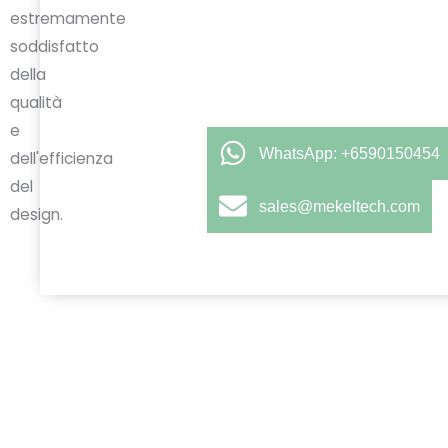
estremamente
soddisfatto
della
qualità
e
WhatsApp: +6590150454
dell'efficienza
del
sales@mekeltech.com
design.
ANTI
PRECEDENTE
vanti
Precedente
essori di ricarica per EV per il produttore europeo di EV
Tutte le auto elettriche utilizzano lo stesso cavo di ricarica?