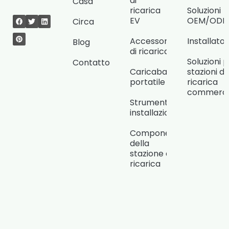
di
Casa
ricarica
Soluzioni
EV
OEM/OD
Circa
Accessori
Installat
Blog
di ricarica
Soluzioni 
Contatto
Caricabatterie
stazioni di
portatile
ricarica
commercia
Strumenti di
installazione
Componenti
della
stazione di
ricarica